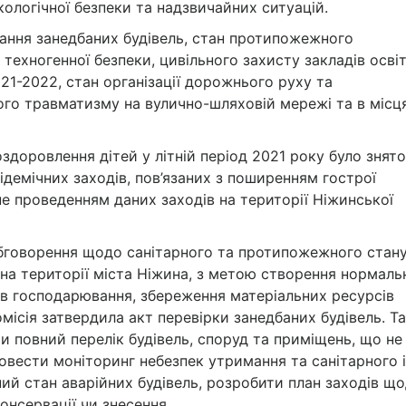
екологічної безпеки та надзвичайних ситуацій.
мання занедбаних будівель, стан протипожежного
 техногенної безпеки, цивільного захисту закладів осві
021-2022, стан організації дорожнього руху та
о травматизму на вулично-шляховій мережі та в місц
здоровлення дітей у літній період 2021 року було знято
демічних заходів, пов’язаних з поширенням гострої
 не проведенням даних заходів на території Ніжинської
обговорення щодо санітарного та протипожежного стан
на території міста Ніжина, з метою створення нормаль
тів господарювання, збереження матеріальних ресурсів
омісія затвердила акт перевірки занедбаних будівель. Т
и повний перелік будівель, споруд та приміщень, що не
овести моніторинг небезпек утримання та санітарного і
ий стан аварійних будівель, розробити план заходів щ
онсервації чи знесення.