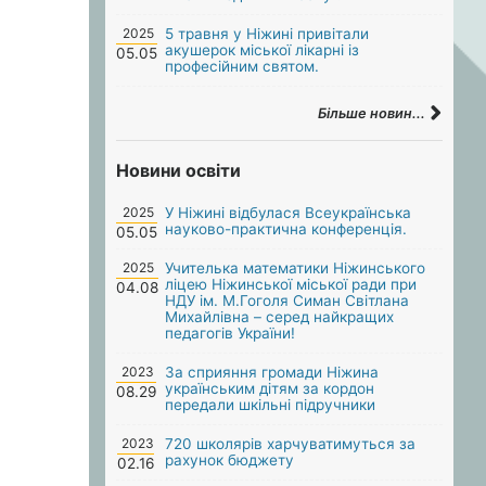
2025
5 травня у Ніжині привітали
акушерок міської лікарні із
05.05
професійним святом.
Більше новин...
Новини освіти
2025
У Ніжині відбулася Всеукраїнська
науково-практична конференція.
05.05
2025
Учителька математики Ніжинського
ліцею Ніжинської міської ради при
04.08
НДУ ім. М.Гоголя Симан Світлана
Михайлівна – серед найкращих
педагогів України!
2023
За сприяння громади Ніжина
українським дітям за кордон
08.29
передали шкільні підручники
2023
720 школярів харчуватимуться за
рахунок бюджету
02.16