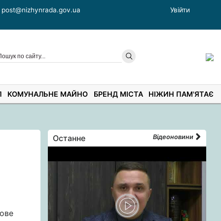
post@nizhynrada.gov.ua
Увійти
П
КОМУНАЛЬНЕ МАЙНО
БРЕНД МІСТА
НІЖИН ПАМ'ЯТАЄ
Останне
Відеоновини
гове