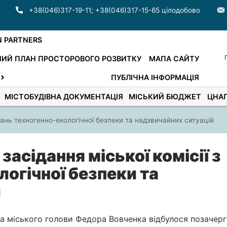
+38(046)317-19-11
;
+38(046)317-15-65 цілодобово
N PARTNERS
ИЙ ПЛАН ПРОСТОРОВОГО РОЗВИТКУ
МАПА САЙТУ
ПУБЛІЧНА ІНФОРМАЦІЯ
МІСТОБУДІВНА ДОКУМЕНТАЦІЯ
МІСЬКИЙ БЮДЖЕТ
ЦНА
итань техногенно-екологічної безпеки та надзвичайних ситуацій
засідання міської комісії з
огічної безпеки та
й
а міського голови Федора Вовченка відбулося позачер