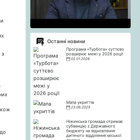
ти
ях
Останні новини
Програма «Турбота» суттєво
 з
розширює межі у 2026 році!
02.01.2026
у
них
Мапа укриттів
23.06.2025
акож
Ніжинська громада отримає
субвенцію з Державного
бюджету на відновлення
одо
дитячого відділення міської