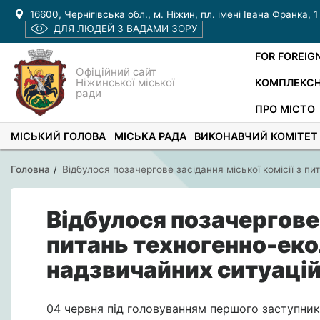
16600, Чернігівська обл., м. Ніжин, пл. імені Івана Франка, 1
ДЛЯ ЛЮДЕЙ З ВАДАМИ ЗОРУ
FOR FOREIG
Офіційний сайт
Ніжинської міської
КОМПЛЕКСН
ради
ПРО МІСТО
МІСЬКИЙ ГОЛОВА
МІСЬКА РАДА
ВИКОНАВЧИЙ КОМІТЕТ
Головна
Відбулося позачергове засідання міської комісії з п
Відбулося позачергове 
питань техногенно-екол
надзвичайних ситуаці
04 червня під головуванням першого заступник