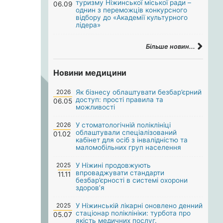
туризму Ніжинської міської ради –
06.09
однин з переможців конкурсного
відбору до «Академії культурного
лідера»
Більше новин...
Новини медицини
2026
Як бізнесу облаштувати безбар’єрний
доступ: прості правила та
06.05
можливості
2026
У стоматологічній поліклініці
облаштували спеціалізований
01.02
кабінет для осіб з інвалідністю та
маломобільних груп населення
2025
У Ніжині продовжують
впроваджувати стандарти
11.11
безбар’єрності в системі охорони
здоров’я
2025
У Ніжинській лікарні оновлено денний
стаціонар поліклініки: турбота про
05.07
якість медичних послуг.