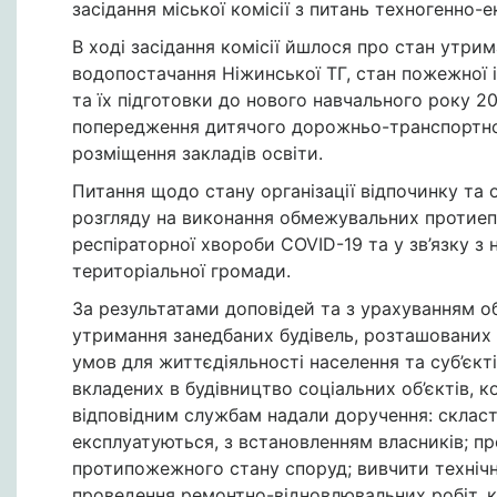
засідання міської комісії з питань техногенно-
В ході засідання комісії йшлося про стан утри
водопостачання Ніжинської ТГ, стан пожежної і
та їх підготовки до нового навчального року 2
попередження дитячого дорожньо-транспортног
розміщення закладів освіти.
Питання щодо стану організації відпочинку та о
розгляду на виконання обмежувальних протиепі
респіраторної хвороби COVID-19 та у зв’язку з
територіальної громади.
За результатами доповідей та з урахуванням 
утримання занедбаних будівель, розташованих 
умов для життєдіяльності населення та суб’єк
вкладених в будівництво соціальних об’єктів, к
відповідним службам надали доручення: скласт
експлуатуються, з встановленням власників; пр
протипожежного стану споруд; вивчити технічн
проведення ремонтно-відновлювальних робіт, к