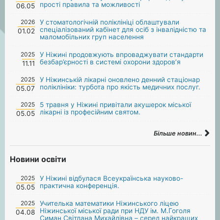
прості правила та можливості
06.05
2026
У стоматологічній поліклініці облаштували
спеціалізований кабінет для осіб з інвалідністю та
01.02
маломобільних груп населення
2025
У Ніжині продовжують впроваджувати стандарти
безбар’єрності в системі охорони здоров’я
11.11
2025
У Ніжинській лікарні оновлено денний стаціонар
поліклініки: турбота про якість медичних послуг.
05.07
2025
5 травня у Ніжині привітали акушерок міської
лікарні із професійним святом.
05.05
Більше новин...
Новини освіти
2025
У Ніжині відбулася Всеукраїнська науково-
практична конференція.
05.05
2025
Учителька математики Ніжинського ліцею
Ніжинської міської ради при НДУ ім. М.Гоголя
04.08
Симан Світлана Михайлівна – серед найкращих