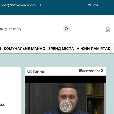
post@nizhynrada.gov.ua
Увійти
П
КОМУНАЛЬНЕ МАЙНО
БРЕНД МІСТА
НІЖИН ПАМ'ЯТАЄ
Останне
Відеоновини
ожої