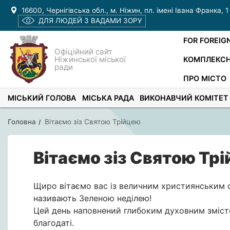
16600, Чернігівська обл., м. Ніжин, пл. імені Івана Франка, 1
ДЛЯ ЛЮДЕЙ З ВАДАМИ ЗОРУ
FOR FOREIG
Офіційний сайт
Ніжинської міської
КОМПЛЕКСН
ради
ПРО МІСТО
МІСЬКИЙ ГОЛОВА
МІСЬКА РАДА
ВИКОНАВЧИЙ КОМІТЕТ
Головна
Вітаємо зіз Святою Трійцею
Вітаємо зіз Святою Тр
Щиро вітаємо вас із величним християнським с
називають Зеленою неділею!
Цей день наповнений глибоким духовним змісто
благодаті.