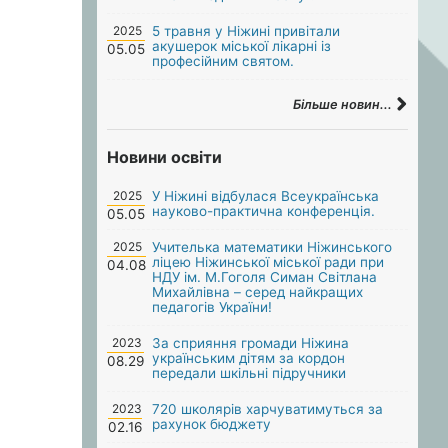
2025
5 травня у Ніжині привітали
акушерок міської лікарні із
05.05
професійним святом.
Більше новин...
Новини освіти
2025
У Ніжині відбулася Всеукраїнська
науково-практична конференція.
05.05
2025
Учителька математики Ніжинського
ліцею Ніжинської міської ради при
04.08
НДУ ім. М.Гоголя Симан Світлана
Михайлівна – серед найкращих
педагогів України!
2023
За сприяння громади Ніжина
українським дітям за кордон
08.29
передали шкільні підручники
2023
720 школярів харчуватимуться за
рахунок бюджету
02.16