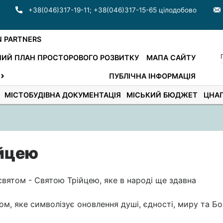
+38(046)317-19-11
;
+38(046)317-15-65 цілодобово
N PARTNERS
ИЙ ПЛАН ПРОСТОРОВОГО РОЗВИТКУ
МАПА САЙТУ
ПУБЛІЧНА ІНФОРМАЦІЯ
МІСТОБУДІВНА ДОКУМЕНТАЦІЯ
МІСЬКИЙ БЮДЖЕТ
ЦНА
ійцею
вятом - Святою Трійцею, яке в народі ще здавна
м, яке символізує оновлення душі, єдності, миру та Б