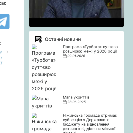
хає
Останні новини
:
Програма «Турбота» суттєво
и
розширює межі у 2026 році!
02.01.2026
ї
ї
Мапа укриттів
23.06.2025
Ніжинська громада отримає
субвенцію з Державного
бюджету на відновлення
дитячого відділення міської