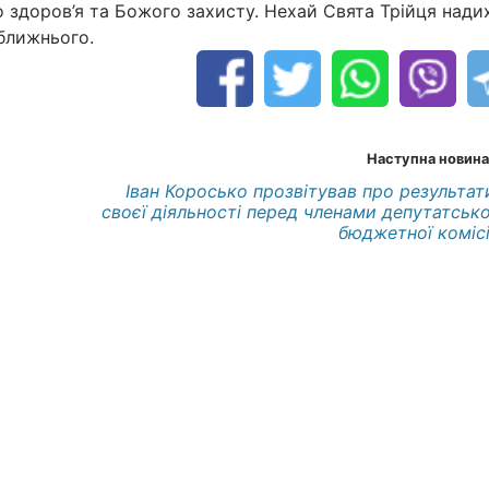
о здоров’я та Божого захисту. Нехай Свята Трійця нади
 ближнього.
Наступна новина
Іван Коросько прозвітував про результат
своєї діяльності перед членами депутатсько
бюджетної комісі