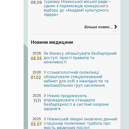
туризму Ніжинської міської ради –
06.09
однин з переможців конкурсного
відбору до «Академії культурного
лідера»
Більше новин...
Новини медицини
2026
Як бізнесу облаштувати безбар’єрний
доступ: прості правила та
06.05
можливості
2026
У стоматологічній поліклініці
облаштували спеціалізований
01.02
кабінет для осіб з інвалідністю та
маломобільних груп населення
2025
У Ніжині продовжують
впроваджувати стандарти
11.11
безбар’єрності в системі охорони
здоров’я
2025
У Ніжинській лікарні оновлено денний
стаціонар поліклініки: турбота про
05.07
якість медичних послуг.