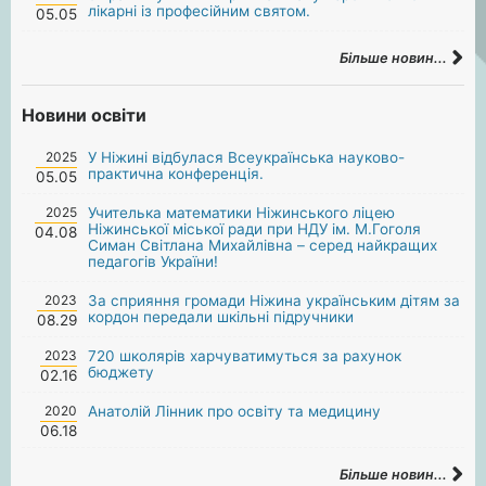
лікарні із професійним святом.
05.05
Більше новин...
Новини освіти
2025
У Ніжині відбулася Всеукраїнська науково-
практична конференція.
05.05
2025
Учителька математики Ніжинського ліцею
Ніжинської міської ради при НДУ ім. М.Гоголя
04.08
Симан Світлана Михайлівна – серед найкращих
педагогів України!
2023
За сприяння громади Ніжина українським дітям за
кордон передали шкільні підручники
08.29
2023
720 школярів харчуватимуться за рахунок
бюджету
02.16
2020
Анатолій Лінник про освіту та медицину
06.18
Більше новин...