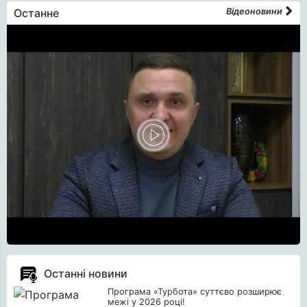
Останне
Відеоновини
Останні новини
Програма «Турбота» суттєво розширює
межі у 2026 році!