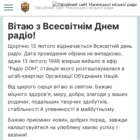
Офіційний сайт Ніжинської міської ради
Головна
Вітаю з Всесвітнім Днем радіо!
Вітаю з Всесвітнім Днем
радіо!
Щорічно 13 лютого відзначається Всесвітній день
радіо. Дата проведення обрана не випадково,
адже 13 лютого 1946 вперше вийшло в ефір
"Радіо ООН", станція якого розташовувалася в
штаб-квартирі Організації Об'єднаних Націй.
Від щирого серця вітаю зі святом. Бажаю
міцного здоров'я, миру, добра, злагоди у ваших
родинах, подальших творчих здобутків,
стабільності й упевненості в майбутньому.
Бажаю приємних новин, добрих порад, завжди
налаштовуйтеся на улюблену хвилю успіху і
везіння!