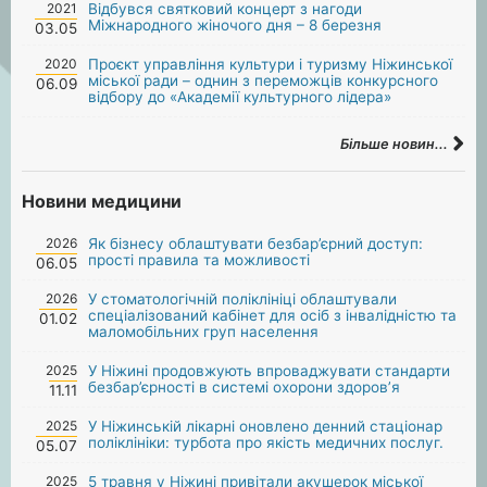
2021
Відбувся святковий концерт з нагоди
Міжнародного жіночого дня – 8 березня
03.05
2020
Проєкт управління культури і туризму Ніжинської
міської ради – однин з переможців конкурсного
06.09
відбору до «Академії культурного лідера»
Більше новин...
Новини медицини
2026
Як бізнесу облаштувати безбар’єрний доступ:
прості правила та можливості
06.05
2026
У стоматологічній поліклініці облаштували
спеціалізований кабінет для осіб з інвалідністю та
01.02
маломобільних груп населення
2025
У Ніжині продовжують впроваджувати стандарти
безбар’єрності в системі охорони здоров’я
11.11
2025
У Ніжинській лікарні оновлено денний стаціонар
поліклініки: турбота про якість медичних послуг.
05.07
2025
5 травня у Ніжині привітали акушерок міської