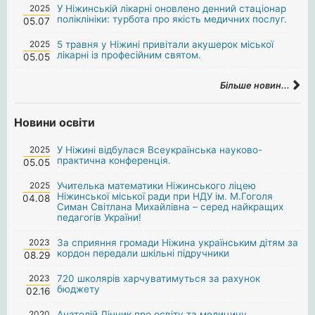
2025
У Ніжинській лікарні оновлено денний стаціонар
поліклініки: турбота про якість медичних послуг.
05.07
2025
5 травня у Ніжині привітали акушерок міської
лікарні із професійним святом.
05.05
Більше новин...
Новини освіти
2025
У Ніжині відбулася Всеукраїнська науково-
практична конференція.
05.05
2025
Учителька математики Ніжинського ліцею
Ніжинської міської ради при НДУ ім. М.Гоголя
04.08
Симан Світлана Михайлівна – серед найкращих
педагогів України!
2023
За сприяння громади Ніжина українським дітям за
кордон передали шкільні підручники
08.29
2023
720 школярів харчуватимуться за рахунок
бюджету
02.16
2020
Анатолій Лінник про освіту та медицину