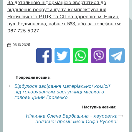
За детальною інформацією звертатися до
відділення рекрутингу та комплектування
Ніжинського РТЦК та СП за адресою: м. Ніжин,
вул. Редькінська, кабінет №3, або за телефоном:
067 725 5027.
06.10.2025
Попредня новина:
Відбулося засідання матеріальної комісії
під головуванням заступниці міського
голови Ірини Грозенко
Наступна новина:
Ніжинка Олена Барбашина - лауреатка
обласної премії імені Софії Русової