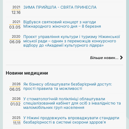
2021
ЗИМА ПРИЙШЛА - СВЯТА ПРИНЕСЛА
12.16
2021
Відбувся святковий концерт з нагоди
Міжнародного жіночого дня – 8 березня
03.05
2020
Проєкт управління культури і туризму Ніжинської
міської ради – однин з переможців конкурсного
06.09
відбору до «Академії культурного лідера»
Більше новин...
Новини медицини
2026
Як бізнесу облаштувати безбар’єрний доступ:
прості правила та можливості
06.05
2026
У стоматологічній поліклініці облаштували
спеціалізований кабінет для осіб з інвалідністю та
01.02
маломобільних груп населення
2025
У Ніжині продовжують впроваджувати стандарти
безбар’єрності в системі охорони здоров’я
11.11