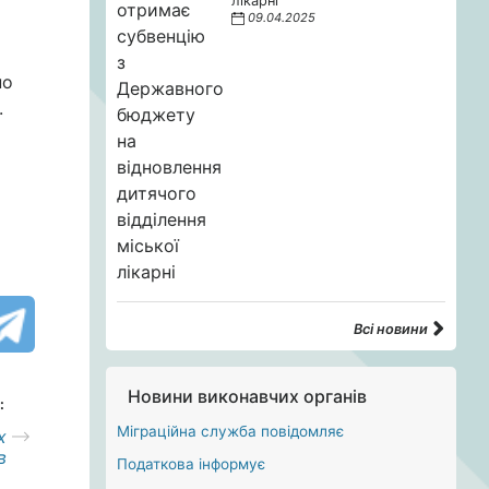
лікарні
09.04.2025
но
.
Всі новини
Новини виконавчих органів
:
Міграційна служба повідомляє
х
в
Податкова інформує