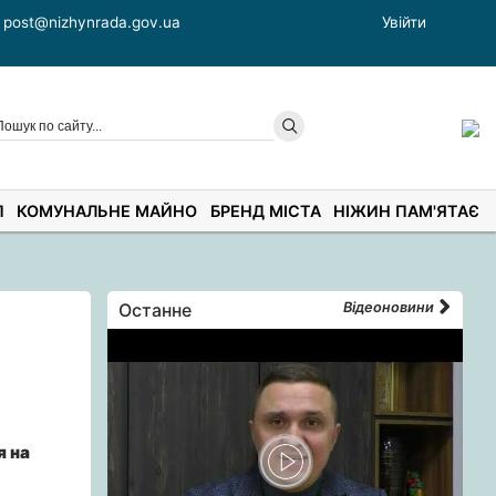
post@nizhynrada.gov.ua
Увійти
П
КОМУНАЛЬНЕ МАЙНО
БРЕНД МІСТА
НІЖИН ПАМ'ЯТАЄ
Останне
Відеоновини
я на