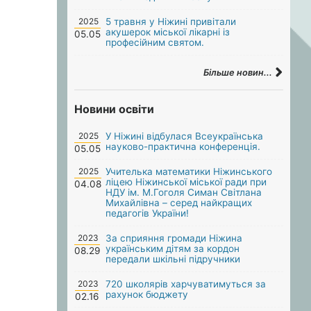
2025
5 травня у Ніжині привітали
акушерок міської лікарні із
05.05
професійним святом.
Більше новин...
Новини освіти
2025
У Ніжині відбулася Всеукраїнська
науково-практична конференція.
05.05
2025
Учителька математики Ніжинського
ліцею Ніжинської міської ради при
04.08
НДУ ім. М.Гоголя Симан Світлана
Михайлівна – серед найкращих
педагогів України!
2023
За сприяння громади Ніжина
українським дітям за кордон
08.29
передали шкільні підручники
2023
720 школярів харчуватимуться за
рахунок бюджету
02.16