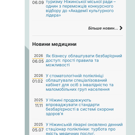
туризму Ніжинської міської ради –
06.09
однин з переможців конкурсного
відбору до «Академії культурного
лідера»
Більше новин...
Новини медицини
2026
Як бізнесу облаштувати безбар’єрний
доступ: прості правила та
06.05
можливості
2026
У стоматологічній поліклініці
облаштували спеціалізований
01.02
кабінет для осіб з інвалідністю та
маломобільних груп населення
2025
У Ніжині продовжують
впроваджувати стандарти
11.11
безбар’єрності в системі охорони
здоров’я
2025
У Ніжинській лікарні оновлено денний
стаціонар поліклініки: турбота про
05.07
якість медичних послуг.