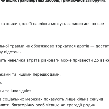
в чи інших транспортних засобів, тримаючись за поручні,
ка хвилин, але її наслідки можуть залишитися на все
ьної травми не обов’язково торкатися дротів — доста
у відстань.
авіть невелика втрата рівноваги може призвести до важ
наками та іншими перешкодами.
.
и та інвалідність.
и в соціальних мережах показують лише кілька секунд
лати, багаторічну реабілітацію чи трагедії родин.