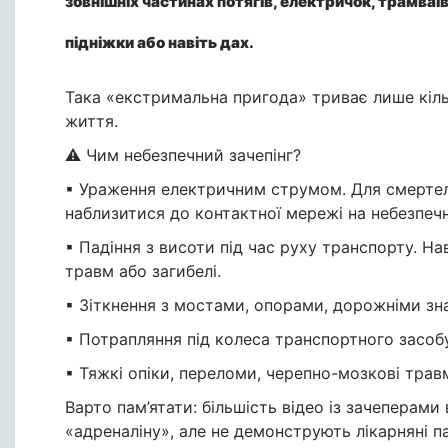
зовнішніх частинах потягів, електричок, трамваї
підніжки або навіть дах.
Така «екстримальна пригода» триває лише кіль
життя.
⚠️ Чим небезпечний зачепінг?
▪ Ураження електричним струмом. Для смертел
наблизитися до контактної мережі на небезпечн
▪ Падіння з висоти під час руху транспорту. Н
травм або загибелі.
▪ Зіткнення з мостами, опорами, дорожніми з
▪ Потрапляння під колеса транспортного засобу
▪ Тяжкі опіки, переломи, черепно-мозкові травм
Варто пам’ятати: більшість відео із зачеперам
«адреналіну», але не демонструють лікарняні па