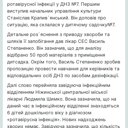
ротавірусної інфекції у ДНЗ №7. Першим
виступив начальник управління культури
Станіслав Крапив`янський. Він доповів про
ситуацію, яка склалася у дитячому садочку№7.
Детальне роз`яснення з приводу хвороби та
шляхів її запобігання дав лікар СЕС Василь
Степаненко. Він зазначив, що для аналізу
відібрано 50 проб матеріалів з приміщення
дитсадка. Окрім того, Василь Степаненко зробив
пропозицію провести навчання для керівників та
відповідальних осіб ДНЗ по засобам дезінфікації.
Далі слово перейняла завідуюча інфекційним
відділенням Ніжинської центральної міської
лікарні Людмила Шимко. Вона зазначила, що на
даний час в інфекційному відділенні знаходяться
6 дітей дошкільного віку з діагнозом
«ротавірусна інфекція». Нових надходжень
хворих немає. Завідуюча зазначила, що кількість