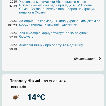
2025
Учителька математики Ніжинського ліцею
Ніжинської міської ради при НДУ ім. М.Гоголя
04.08
Симан Світлана Михайлівна – серед найкращих
педагогів України!
2023
За сприяння громади Ніжина українським дітям за
кордон передали шкільні підручники
08.29
2023
720 школярів харчуватимуться за рахунок
бюджету
02.16
2020
Анатолій Лінник про освіту та медицину
06.18
Більше новин...
Погода у Ніжині
-
08.10.26 04:26
чисте небо
14°C