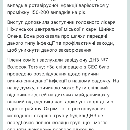
випадків ротавірусної інфекції варіюється у
проміжку 150-200 випадків на рік.
Виступ доповнила заступник головного лікаря
Ніжинської центральної міської лікарні Шийко
Олена. Вона розказала про шляхи передачі
даного типу інфекції та профілактичні заходи,
щоб уникнути даного захворювання.
Члени комісії заслухали завідуючу ДНЗ №7
Волосок Тетяну: «За співпрацею з СЕС було
проведено розслідування щодо причин
виникнення даної інфекції в нашому садочку. На
нашу думку, причиною може бути спільний
відпочинок дітей на дитячих майданчиках у
вільний від садочка час, адже усі хворі діти з
одного району. Окрім того, розташування
молодшої і старшої груп у будівлі ДНЗ не
передбачає повної ізоляції груп, що і могло
сприяти швидкому розповсюдженню