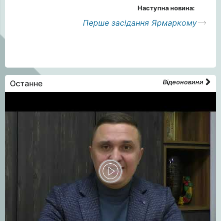
Наступна новина:
Перше засідання Ярмаркому
Останне
Відеоновини