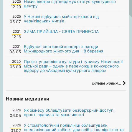
2025
Ніжин вкотре підтверджує статус культурного
центру
12.29
2025
У Ніжині відбулися майстер-класи від
чернігівських митців.
05.07
2021
ЗИМА ПРИЙШЛА - СВЯТА ПРИНЕСЛА
12.16
2021
Відбувся святковий концерт з нагоди
Міжнародного жіночого дня – 8 березня
03.05
2020
Проєкт управління культури і туризму Ніжинської
міської ради – однин з переможців конкурсного
06.09
відбору до «Академії культурного лідера»
Більше новин...
Новини медицини
2026
Як бізнесу облаштувати безбар’єрний доступ:
прості правила та можливості
06.05
2026
У стоматологічній поліклініці облаштували
спеціалізований кабінет для осіб з інвалідністю та
01.02