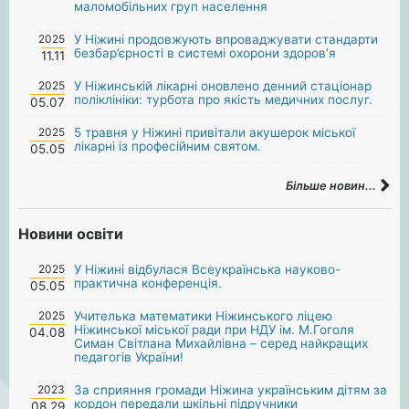
маломобільних груп населення
2025
У Ніжині продовжують впроваджувати стандарти
безбар’єрності в системі охорони здоров’я
11.11
2025
У Ніжинській лікарні оновлено денний стаціонар
поліклініки: турбота про якість медичних послуг.
05.07
2025
5 травня у Ніжині привітали акушерок міської
лікарні із професійним святом.
05.05
Більше новин...
Новини освіти
2025
У Ніжині відбулася Всеукраїнська науково-
практична конференція.
05.05
2025
Учителька математики Ніжинського ліцею
Ніжинської міської ради при НДУ ім. М.Гоголя
04.08
Симан Світлана Михайлівна – серед найкращих
педагогів України!
2023
За сприяння громади Ніжина українським дітям за
кордон передали шкільні підручники
08.29