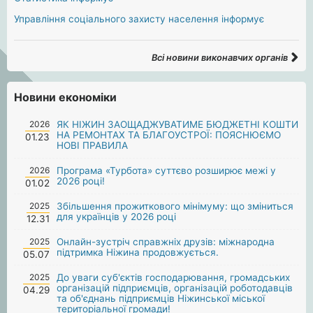
Управління соціального захисту населення інформує
Всі новини виконавчих органів
Новини економіки
2026
ЯК НІЖИН ЗАОЩАДЖУВАТИМЕ БЮДЖЕТНІ КОШТИ
НА РЕМОНТАХ ТА БЛАГОУСТРОЇ: ПОЯСНЮЄМО
01.23
НОВІ ПРАВИЛА
2026
Програма «Турбота» суттєво розширює межі у
2026 році!
01.02
2025
Збільшення прожиткового мінімуму: що зміниться
для українців у 2026 році
12.31
2025
Онлайн-зустріч справжніх друзів: міжнародна
підтримка Ніжина продовжується.
05.07
2025
До уваги суб'єктів господарювання, громадських
організацій підприємців, організацій роботодавців
04.29
та об'єднань підприємців Ніжинської міської
територіальної громади!