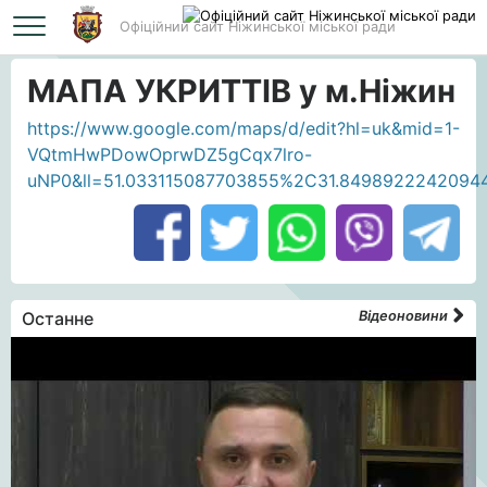
Офіційний сайт Ніжинської міської ради
Головна
МАПА УКРИТТІВ у м.Ніжин
МАПА УКРИТТІВ у м.Ніжин
https://www.google.com/maps/d/edit?hl=uk&mid=1-
VQtmHwPDowOprwDZ5gCqx7lro-
uNP0&ll=51.033115087703855%2C31.8498922242094
Останне
Відеоновини