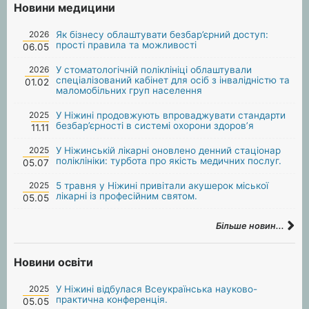
Новини медицини
2026
Як бізнесу облаштувати безбар’єрний доступ:
прості правила та можливості
06.05
2026
У стоматологічній поліклініці облаштували
спеціалізований кабінет для осіб з інвалідністю та
01.02
маломобільних груп населення
2025
У Ніжині продовжують впроваджувати стандарти
безбар’єрності в системі охорони здоров’я
11.11
2025
У Ніжинській лікарні оновлено денний стаціонар
поліклініки: турбота про якість медичних послуг.
05.07
2025
5 травня у Ніжині привітали акушерок міської
лікарні із професійним святом.
05.05
Більше новин...
Новини освіти
2025
У Ніжині відбулася Всеукраїнська науково-
практична конференція.
05.05