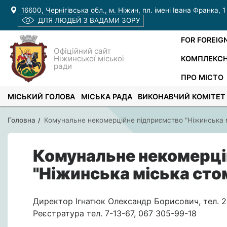
16600, Чернігівська обл., м. Ніжин, пл. імені Івана Франка, 1
ДЛЯ ЛЮДЕЙ З ВАДАМИ ЗОРУ
FOR FOREIG
Офіційний сайт
Ніжинської міської
КОМПЛЕКСН
ради
ПРО МІСТО
МІСЬКИЙ ГОЛОВА
МІСЬКА РАДА
ВИКОНАВЧИЙ КОМІТЕТ
Головна
Комунальне некомерційне підприємство "Ніжинська мі
Комунальне некомерці
"Ніжинська міська стом
Директор Ігнатюк Олександр Борисович, тел. 
Реєстратура тел. 7-13-67, 067 305-99-18