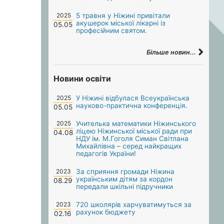
2025
5 травня у Ніжині привітали
акушерок міської лікарні із
05.05
професійним святом.
Більше новин...
Новини освіти
2025
У Ніжині відбулася Всеукраїнська
науково-практична конференція.
05.05
2025
Учителька математики Ніжинського
ліцею Ніжинської міської ради при
04.08
НДУ ім. М.Гоголя Симан Світлана
Михайлівна – серед найкращих
педагогів України!
2023
За сприяння громади Ніжина
українським дітям за кордон
08.29
передали шкільні підручники
2023
720 школярів харчуватимуться за
рахунок бюджету
02.16