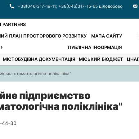
+38(046)317-19-11
;
+38(046)317-15-65 цілодобово
N PARTNERS
ИЙ ПЛАН ПРОСТОРОВОГО РОЗВИТКУ
МАПА САЙТУ
ПУБЛІЧНА ІНФОРМАЦІЯ
МІСТОБУДІВНА ДОКУМЕНТАЦІЯ
МІСЬКИЙ БЮДЖЕТ
ЦНА
ська стоматологічна поліклініка"
йне підприємство
атологічна поліклініка"
2-44-30