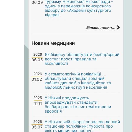
туризму Ніжинської міської ради –
06.09
однин з переможців конкурсного
відбору до «Академії культурного
лідера»
Більше новин...
Новини медицини
2026
Як бізнесу облаштувати безбар’єрний
доступ: прості правила та
06.05
можливості
2026
У стоматологічній поліклініці
облаштували спеціалізований
01.02
кабінет для осіб з інвалідністю та
маломобільних груп населення
2025
У Ніжині продовжують
впроваджувати стандарти
11.11
безбар’єрності в системі охорони
здоров’я
2025
У Ніжинській лікарні оновлено денний
стаціонар поліклініки: турбота про
05.07
якість медичних послуг.