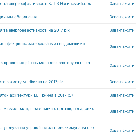
я та енергоефективності КЛПЗ Ніжинський.doc
Завантажити
едичним обладнання
Завантажити
 та енергоефективності на 2017 рік
Завантажити
и інфекційних захворювань за епідемічними
Завантажити
а проектних рішень масового застосування та
Завантажити
го захисту м. Ніжина на 2017рік
Завантажити
яток архітектури м. Ніжина в 2017 р.»
Завантажити
ї міської ради, її виконавчих органів, посадових
Завантажити
слуговування управління житлово-комунального
Завантажити