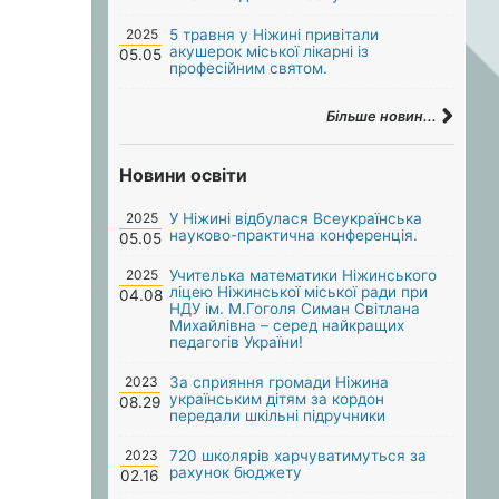
2025
5 травня у Ніжині привітали
акушерок міської лікарні із
05.05
професійним святом.
Більше новин...
Новини освіти
2025
У Ніжині відбулася Всеукраїнська
науково-практична конференція.
05.05
2025
Учителька математики Ніжинського
ліцею Ніжинської міської ради при
04.08
НДУ ім. М.Гоголя Симан Світлана
Михайлівна – серед найкращих
педагогів України!
2023
За сприяння громади Ніжина
українським дітям за кордон
08.29
передали шкільні підручники
2023
720 школярів харчуватимуться за
рахунок бюджету
02.16