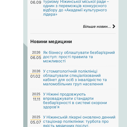
туризму Ніжинської міської ради –
06.09
однин з переможців конкурсного
відбору до «Академії культурного
лідера»
Більше новин...
Новини медицини
2026
Як бізнесу облаштувати безбар’єрний
доступ: прості правила та
06.05
можливості
2026
У стоматологічній поліклініці
облаштували спеціалізований
01.02
кабінет для осіб з інвалідністю та
маломобільних груп населення
2025
У Ніжині продовжують
впроваджувати стандарти
11.11
безбар’єрності в системі охорони
здоров’я
2025
У Ніжинській лікарні оновлено денний
стаціонар поліклініки: турбота про
05.07
якість медичних послуг.