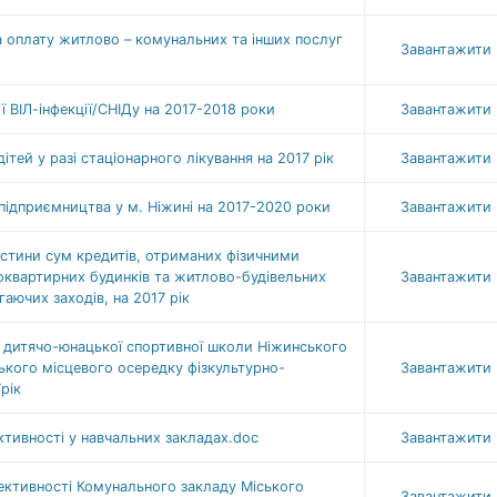
а оплату житлово – комунальних та інших послуг
Завантажити
ї ВІЛ-інфекції/СНІДу на 2017-2018 роки
Завантажити
тей у разі стаціонарного лікування на 2017 рік
Завантажити
підприємництва у м. Ніжині на 2017-2020 роки
Завантажити
астини сум кредитів, отриманих фізичними
оквартирних будинків та житлово-будівельних
Завантажити
аючих заходів, на 2017 рік
дитячо-юнацької спортивної школи Ніжинського
ького місцевого осередку фізкультурно-
Завантажити
рік
тивності у навчальних закладах.doc
Завантажити
ктивності Комунального закладу Міського
Завантажити