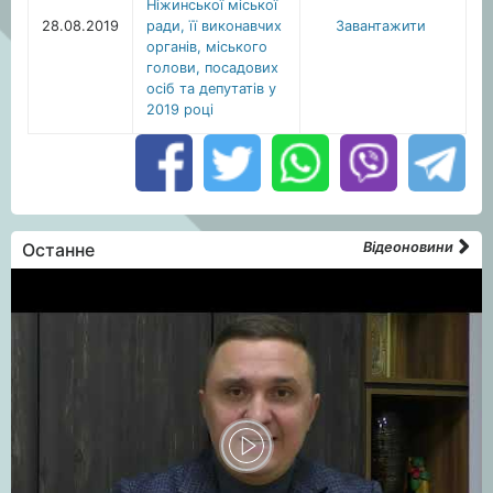
Ніжинської міської
28.08.2019
ради, її виконавчих
Завантажити
органів, міського
голови, посадових
осіб та депутатів у
2019 році
Останне
Відеоновини