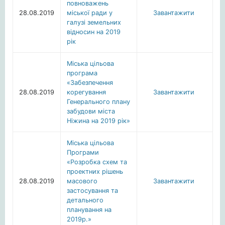
повноважень
28.08.2019
міської ради у
Завантажити
галузі земельних
відносин на 2019
рік
Міська цільова
програма
«Забезпечення
28.08.2019
корегування
Завантажити
Генерального плану
забудови міста
Ніжина на 2019 рік»
Міська цільова
Програми
«Розробка схем та
проектних рішень
28.08.2019
масового
Завантажити
застосування та
детального
планування на
2019р.»