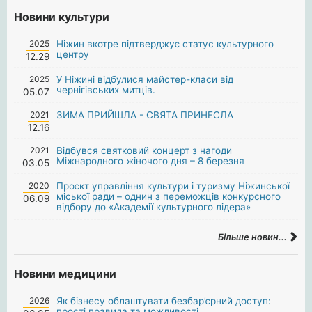
Новини культури
2025
Ніжин вкотре підтверджує статус культурного
центру
12.29
2025
У Ніжині відбулися майстер-класи від
чернігівських митців.
05.07
2021
ЗИМА ПРИЙШЛА - СВЯТА ПРИНЕСЛА
12.16
2021
Відбувся святковий концерт з нагоди
Міжнародного жіночого дня – 8 березня
03.05
2020
Проєкт управління культури і туризму Ніжинської
міської ради – однин з переможців конкурсного
06.09
відбору до «Академії культурного лідера»
Більше новин...
Новини медицини
2026
Як бізнесу облаштувати безбар’єрний доступ:
прості правила та можливості