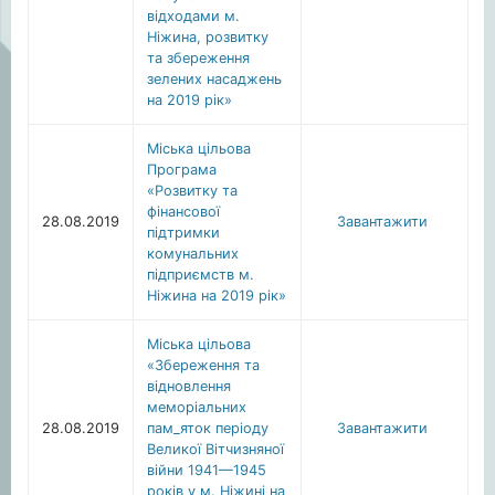
відходами м.
Ніжина, розвитку
та збереження
зелених насаджень
на 2019 рік»
Міська цільова
Програма
«Розвитку та
фінансової
28.08.2019
Завантажити
підтримки
комунальних
підприємств м.
Ніжина на 2019 рік»
Міська цільова
«Збереження та
відновлення
меморіальних
28.08.2019
пам_яток періоду
Завантажити
Великої Вітчизняної
війни 1941—1945
років у м. Ніжині на