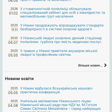
06.05
2026
У стоматологічній поліклініці облаштували
спеціалізований кабінет для осіб з інвалідністю та
01.02
маломобільних груп населення
2025
У Ніжині продовжують впроваджувати стандарти
безбар’єрності в системі охорони здоров’я
11.11
2025
У Ніжинській лікарні оновлено денний стаціонар
поліклініки: турбота про якість медичних послуг.
05.07
2025
5 травня у Ніжині привітали акушерок міської
лікарні із професійним святом.
05.05
Більше новин...
Новини освіти
2025
У Ніжині відбулася Всеукраїнська науково-
практична конференція.
05.05
2025
Учителька математики Ніжинського ліцею
Ніжинської міської ради при НДУ ім. М.Гоголя
04.08
Симан Світлана Михайлівна – серед найкращих