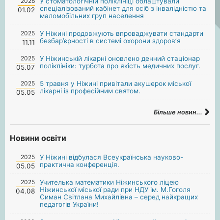
2026
У стоматологічній поліклініці облаштували
спеціалізований кабінет для осіб з інвалідністю та
01.02
маломобільних груп населення
2025
У Ніжині продовжують впроваджувати стандарти
безбар’єрності в системі охорони здоров’я
11.11
2025
У Ніжинській лікарні оновлено денний стаціонар
поліклініки: турбота про якість медичних послуг.
05.07
2025
5 травня у Ніжині привітали акушерок міської
лікарні із професійним святом.
05.05
Більше новин...
Новини освіти
2025
У Ніжині відбулася Всеукраїнська науково-
практична конференція.
05.05
2025
Учителька математики Ніжинського ліцею
Ніжинської міської ради при НДУ ім. М.Гоголя
04.08
Симан Світлана Михайлівна – серед найкращих
педагогів України!