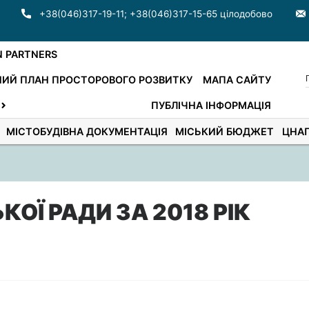
+38(046)317-19-11
;
+38(046)317-15-65 цілодобово
N PARTNERS
ИЙ ПЛАН ПРОСТОРОВОГО РОЗВИТКУ
МАПА САЙТУ
ПУБЛІЧНА ІНФОРМАЦІЯ
МІСТОБУДІВНА ДОКУМЕНТАЦІЯ
МІСЬКИЙ БЮДЖЕТ
ЦНА
ОЇ РАДИ ЗА 2018 РІК