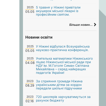
2025
5 травня у Ніжині привітали
акушерок міської лікарні із
05.05
професійним святом.
Більше новин...
Новини освіти
2025
У Ніжині відбулася Всеукраїнська
науково-практична конференція.
05.05
2025
Учителька математики Ніжинського
ліцею Ніжинської міської ради при
04.08
НДУ ім. М.Гоголя Симан Світлана
Михайлівна – серед найкращих
педагогів України!
2023
За сприяння громади Ніжина
українським дітям за кордон
08.29
передали шкільні підручники
2023
720 школярів харчуватимуться за
рахунок бюджету
02.16