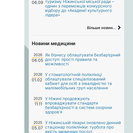
туризму Ніжинської міської ради –
06.09
однин з переможців конкурсного
відбору до «Академії культурного
лідера»
Більше новин...
Новини медицини
2026
Як бізнесу облаштувати безбар’єрний
доступ: прості правила та
06.05
можливості
2026
У стоматологічній поліклініці
облаштували спеціалізований
01.02
кабінет для осіб з інвалідністю та
маломобільних груп населення
2025
У Ніжині продовжують
впроваджувати стандарти
11.11
безбар’єрності в системі охорони
здоров’я
2025
У Ніжинській лікарні оновлено денний
стаціонар поліклініки: турбота про
05.07
якість медичних послуг.