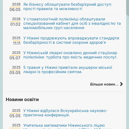
2026
Як бізнесу облаштувати безбар’єрний доступ:
прості правила та можливості
06.05
2026
У стоматологічній поліклініці облаштували
спеціалізований кабінет для осіб з інвалідністю та
01.02
маломобільних груп населення
2025
У Ніжині продовжують впроваджувати стандарти
безбар’єрності в системі охорони здоров’я
11.11
2025
У Ніжинській лікарні оновлено денний стаціонар
поліклініки: турбота про якість медичних послуг.
05.07
2025
5 травня у Ніжині привітали акушерок міської
лікарні із професійним святом.
05.05
Більше новин...
Новини освіти
2025
У Ніжині відбулася Всеукраїнська науково-
практична конференція.
05.05
2025
Учителька математики Ніжинського ліцею