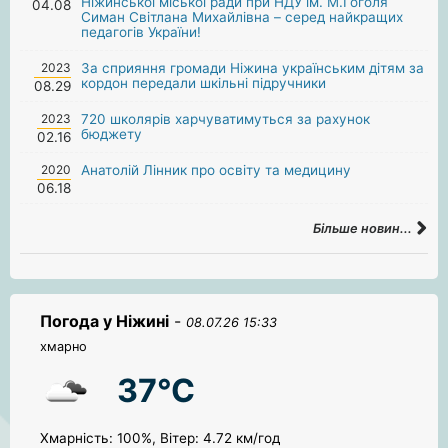
Ніжинської міської ради при НДУ ім. М.Гоголя
04.08
Симан Світлана Михайлівна – серед найкращих
педагогів України!
2023
За сприяння громади Ніжина українським дітям за
кордон передали шкільні підручники
08.29
2023
720 школярів харчуватимуться за рахунок
бюджету
02.16
2020
Анатолій Лінник про освіту та медицину
06.18
Більше новин...
Погода у Ніжині
-
08.07.26 15:33
хмарно
37°C
Хмарність: 100%, Вітер: 4.72 км/год