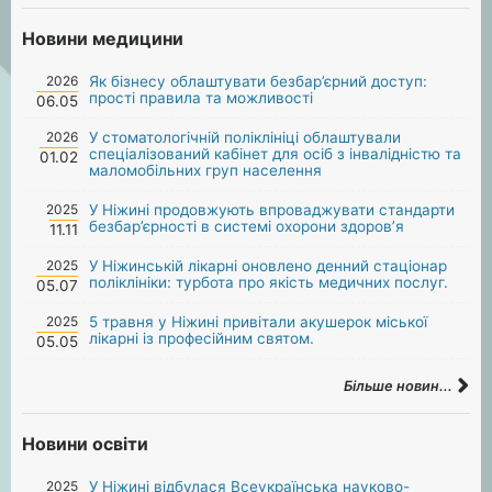
Новини медицини
2026
Як бізнесу облаштувати безбар’єрний доступ:
прості правила та можливості
06.05
2026
У стоматологічній поліклініці облаштували
спеціалізований кабінет для осіб з інвалідністю та
01.02
маломобільних груп населення
2025
У Ніжині продовжують впроваджувати стандарти
безбар’єрності в системі охорони здоров’я
11.11
2025
У Ніжинській лікарні оновлено денний стаціонар
поліклініки: турбота про якість медичних послуг.
05.07
2025
5 травня у Ніжині привітали акушерок міської
лікарні із професійним святом.
05.05
Більше новин...
Новини освіти
2025
У Ніжині відбулася Всеукраїнська науково-