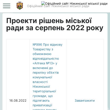
Офіційний сайт Ніжинської міської ради
Головна
Проекти рішень міської ради за серпень 2022 року
Проекти рішень міської
ради за серпень 2022 року
№996 Про відмову
Товариству з
обмеженою
відповідальністю
«Аптека №13» у
включенні до
переліку об’єктів
комунальної
власності
Ніжинської
територіальної
громади, що
16.08.2022
підлягають
Завантажити
приватизації
шляхом викупу,