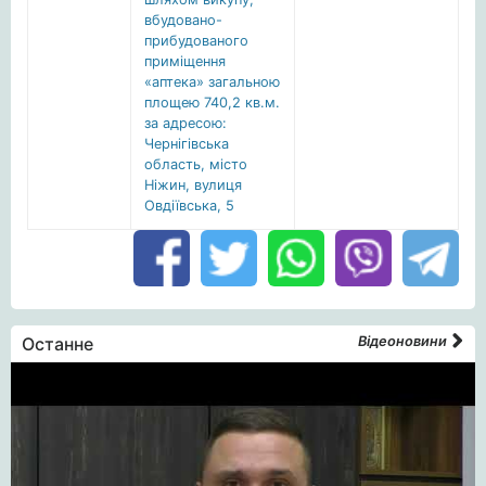
вбудовано-
прибудованого
приміщення
«аптека» загальною
площею 740,2 кв.м.
за адресою:
Чернігівська
область, місто
Ніжин, вулиця
Овдіївська, 5
Останне
Відеоновини