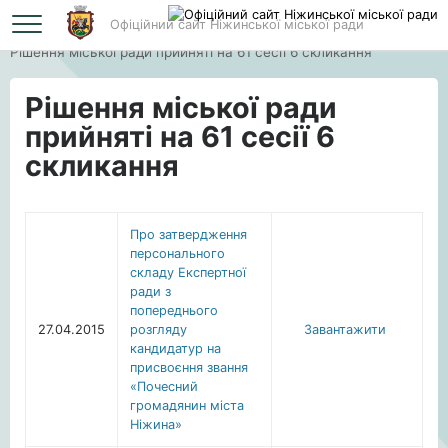
Офіційний сайт Ніжинської міської ради
Головна
Рішення міської ради прийняті на 61 сесії 6 скликання
Рішення міської ради
прийняті на 61 сесії 6
скликання
Про затвердження
персонального
складу Експертної
ради з
попереднього
27.04.2015
розгляду
Завантажити
кандидатур на
присвоєння звання
«Почесний
громадянин міста
Ніжина»