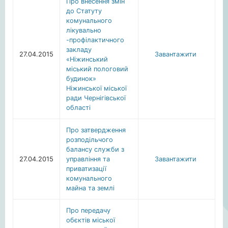
Про внесення змін
до Статуту
комунального
лікувально
-профілактичного
закладу
27.04.2015
Завантажити
«Ніжинський
міський пологовий
будинок»
Ніжинської міської
ради Чернігівської
області
Про затвердження
розподільчого
балансу служби з
27.04.2015
управління та
Завантажити
приватизації
комунального
майна та землі
Про передачу
обєктів міської