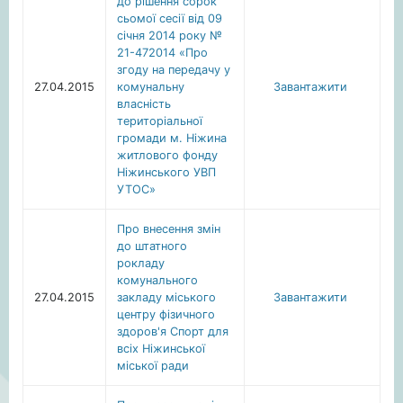
до рішення сорок
сьомої сесії від 09
січня 2014 року №
21-472014 «Про
згоду на передачу у
27.04.2015
комунальну
Завантажити
власність
територіальної
громади м. Ніжина
житлового фонду
Ніжинського УВП
УТОС»
Про внесення змін
до штатного
рокладу
комунального
27.04.2015
закладу міського
Завантажити
центру фізичного
здоров'я Спорт для
всіх Ніжинської
міської ради