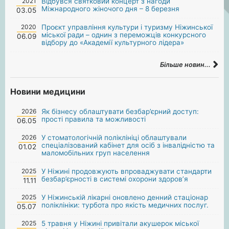
2021
Відбувся святковий концерт з нагоди
Міжнародного жіночого дня – 8 березня
03.05
2020
Проєкт управління культури і туризму Ніжинської
міської ради – однин з переможців конкурсного
06.09
відбору до «Академії культурного лідера»
Більше новин...
Новини медицини
2026
Як бізнесу облаштувати безбар’єрний доступ:
прості правила та можливості
06.05
2026
У стоматологічній поліклініці облаштували
спеціалізований кабінет для осіб з інвалідністю та
01.02
маломобільних груп населення
2025
У Ніжині продовжують впроваджувати стандарти
безбар’єрності в системі охорони здоров’я
11.11
2025
У Ніжинській лікарні оновлено денний стаціонар
поліклініки: турбота про якість медичних послуг.
05.07
2025
5 травня у Ніжині привітали акушерок міської