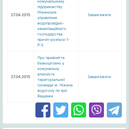
комунальному
підприємству
Ніжинське
27.04.2015
Завантажити
управління
водопровідно-
каналізаційного
господарства
причіп-розпуск-1-
Р-5
Про прийняття
безкоштовно у
комунальну
власність
27.04.2015
Завантажити
територіальної
громади м. Ніжина
водогону по вул.
Ващенка