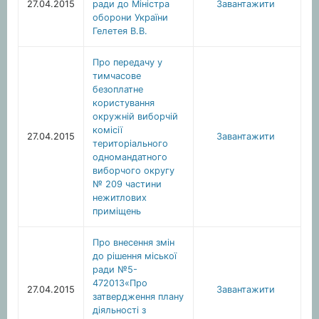
27.04.2015
ради до Міністра
Завантажити
оборони України
Гелетея В.В.
Про передачу у
тимчасове
безоплатне
користування
окружній виборчій
комісії
27.04.2015
Завантажити
територіального
одномандатного
виборчого округу
№ 209 частини
нежитлових
приміщень
Про внесення змін
до рішення міської
ради №5-
472013«Про
27.04.2015
Завантажити
затвердження плану
діяльності з