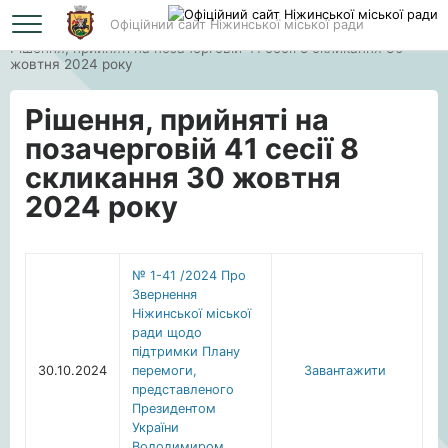
Офіційний сайт Ніжинської міської ради
Головна
Рішення, прийняті на позачерговій 41 сесії 8 скликання 30
жовтня 2024 року
Рішення, прийняті на
позачерговій 41 сесії 8
скликання 30 жовтня
2024 року
№ 1-41 /2024 Про
Звернення
Ніжинської міської
ради щодо
підтримки Плану
30.10.2024
перемоги,
Завантажити
представленого
Президентом
України
Володимиром