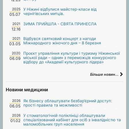
2025
У Ніжині відбулися майстер-класи від
чернігівських митців.
05.07
2021
ЗИМА ПРИЙШЛА - СВЯТА ПРИНЕСЛА
12.16
2021
Відбувся святковий концерт з нагоди
Міжнародного жіночого дня – 8 березня
03.05
2020
Проєкт управління культури і туризму Ніжинської
міської ради – однин з переможців конкурсного
06.09
відбору до «Академії культурного лідера»
Більше новин...
Новини медицини
2026
Як бізнесу облаштувати безбар’єрний доступ:
прості правила та можливості
06.05
2026
У стоматологічній поліклініці облаштували
спеціалізований кабінет для осіб з інвалідністю та
01.02
маломобільних груп населення