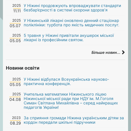
2025
У Ніжині продовжують впроваджувати стандарти
безбар’єрності в системі охорони здоров’я
11.11
2025
У Ніжинській лікарні оновлено денний стаціонар
поліклініки: турбота про якість медичних послуг.
05.07
2025
5 травня у Ніжині привітали акушерок міської
лікарні із професійним святом.
05.05
Більше новин...
Новини освіти
2025
У Ніжині відбулася Всеукраїнська науково-
практична конференція.
05.05
2025
Учителька математики Ніжинського ліцею
Ніжинської міської ради при НДУ ім. М.Гоголя
04.08
Симан Світлана Михайлівна – серед найкращих
педагогів України!
2023
За сприяння громади Ніжина українським дітям за
кордон передали шкільні підручники
08.29