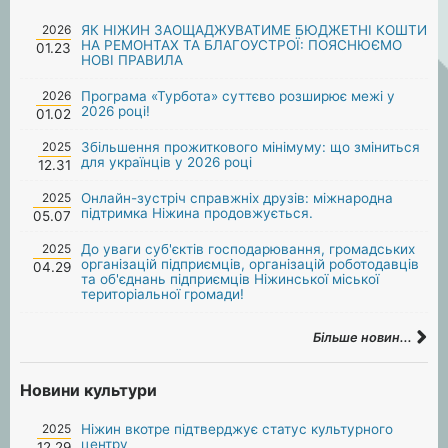
2026
ЯК НІЖИН ЗАОЩАДЖУВАТИМЕ БЮДЖЕТНІ КОШТИ
НА РЕМОНТАХ ТА БЛАГОУСТРОЇ: ПОЯСНЮЄМО
01.23
НОВІ ПРАВИЛА
2026
Програма «Турбота» суттєво розширює межі у
2026 році!
01.02
2025
Збільшення прожиткового мінімуму: що зміниться
для українців у 2026 році
12.31
2025
Онлайн-зустріч справжніх друзів: міжнародна
підтримка Ніжина продовжується.
05.07
2025
До уваги суб'єктів господарювання, громадських
організацій підприємців, організацій роботодавців
04.29
та об'єднань підприємців Ніжинської міської
територіальної громади!
Більше новин...
Новини культури
2025
Ніжин вкотре підтверджує статус культурного
центру
12.29