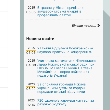
2025
5 травня у Ніжині привітали
акушерок міської лікарні із
05.05
професійним святом.
Більше новин...
Новини освіти
2025
У Ніжині відбулася Всеукраїнська
науково-практична конференція.
05.05
2025
Учителька математики Ніжинського
ліцею Ніжинської міської ради при
04.08
НДУ ім. М.Гоголя Симан Світлана
Михайлівна – серед найкращих
педагогів України!
2023
За сприяння громади Ніжина
українським дітям за кордон
08.29
передали шкільні підручники
2023
720 школярів харчуватимуться за
рахунок бюджету
02.16