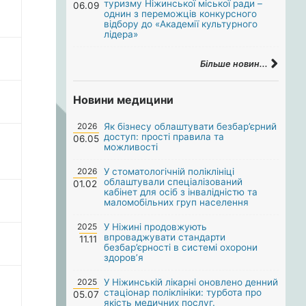
туризму Ніжинської міської ради –
06.09
однин з переможців конкурсного
відбору до «Академії культурного
лідера»
Більше новин...
Новини медицини
2026
Як бізнесу облаштувати безбар’єрний
доступ: прості правила та
06.05
можливості
2026
У стоматологічній поліклініці
облаштували спеціалізований
01.02
кабінет для осіб з інвалідністю та
маломобільних груп населення
2025
У Ніжині продовжують
впроваджувати стандарти
11.11
безбар’єрності в системі охорони
здоров’я
2025
У Ніжинській лікарні оновлено денний
стаціонар поліклініки: турбота про
05.07
якість медичних послуг.