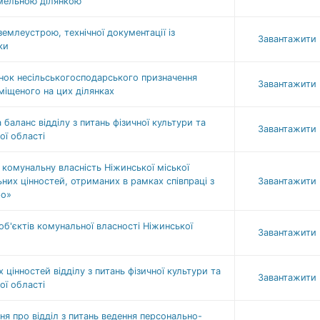
емельною ділянкою
млеустрою, технічної документації із
Завантажити
ки
ок несільськогосподарського призначення
Завантажити
міщеного на цих ділянках
баланс відділу з питань фізичної культури та
Завантажити
ої області
комунальну власність Ніжинської міської
них цінностей, отриманих в рамках співпраці з
Завантажити
ро»
б'єктів комунальної власності Ніжинської
Завантажити
цінностей відділу з питань фізичної культури та
Завантажити
ої області
 про відділ з питань ведення персонально-