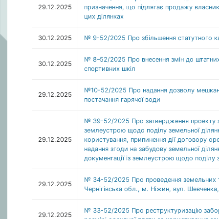
29.12.2025
призначення, що підлягає продажу власник
цих ділянках
30.12.2025
№ 9-52/2025 Про збільшення статутного к
№ 8–52/2025 Про внесення змін до штатни
30.12.2025
спортивних шкіл
№10-52/2025 Про надання дозволу мешканц
29.12.2025
постачання гарячої води
№ 39-52/2025 Про затвердження проекту зе
землеустрою щодо поділу земельної ділянк
29.12.2025
користування, припинення дії договору оре
надання згоди на забудову земельної ділян
документації із землеустрою щодо поділу
№ 34-52/2025 Про проведення земельних т
29.12.2025
Чернігівська обл., м. Ніжин, вул. Шевченка
№ 33-52/2025 Про реструктуризацію забор
29.12.2025