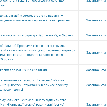
егоріям внутрішньо переміщених осіб, що
Завантажити
орії
окументації із землеустрою та надання у
мадянам – власникам сертифікатів на право на
Завантажити
инської міської ради до Верховної Ради України
Завантажити
ої цільової Програми фінансової підтримки
а «Ніжинський міський центр первинної медико-
Завантажити
ади Чернігівської області та забезпечення
26 роки»
ових дерев’яних кіосків (яток)
Завантажити
комунальну власність Ніжинської міської
ьних цінностей, отриманих в рамках проєкту
Завантажити
х послуг для сі
комунального некомерційного підприємства
ка» Ніжинської міської ради Чернігівської
Завантажити