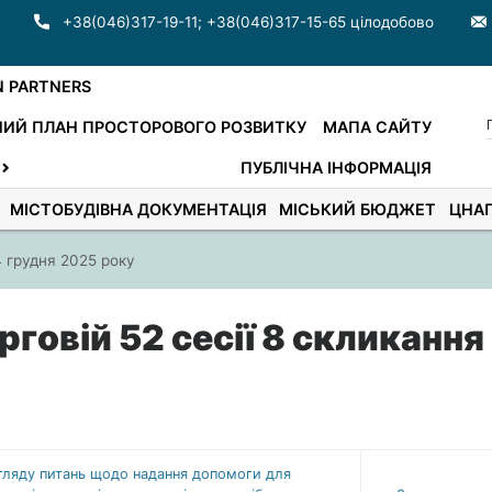
+38(046)317-19-11
;
+38(046)317-15-65 цілодобово
N PARTNERS
ИЙ ПЛАН ПРОСТОРОВОГО РОЗВИТКУ
МАПА САЙТУ
ПУБЛІЧНА ІНФОРМАЦІЯ
МІСТОБУДІВНА ДОКУМЕНТАЦІЯ
МІСЬКИЙ БЮДЖЕТ
ЦНА
4 грудня 2025 року
рговій 52 сесії 8 скликання
згляду питань щодо надання допомоги для