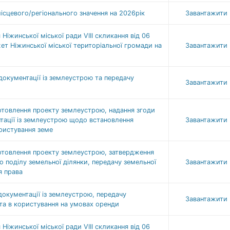
сцевого/регіонального значення на 2026рік
Завантажити
Ніжинської міської ради VІІІ скликання від 06
т Ніжинської міської територіальної громади на
Завантажити
окументації із землеустрою та передачу
Завантажити
товлення проекту землеустрою, надання згоди
нтації із землеустрою щодо встановлення
Завантажити
ористування земе
отовлення проекту землеустрою, затвердження
о поділу земельної ділянки, передачу земельної
Завантажити
я права
окументації із землеустрою, передачу
Завантажити
 та в користування на умовах оренди
Ніжинської міської ради VIII скликання від 06