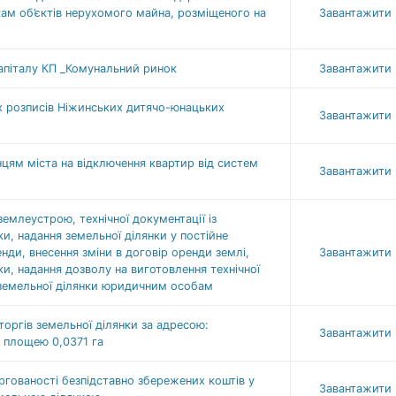
ам об’єктів нерухомого майна, розміщеного на
Завантажити
апіталу КП _Комунальний ринок
Завантажити
х розписів Ніжинських дитячо-юнацьких
Завантажити
ям міста на відключення квартир від систем
Завантажити
млеустрою, технічної документації із
и, надання земельної ділянки у постійне
нди, внесення зміни в договір оренди землі,
Завантажити
ки, надання дозволу на виготовлення технічної
 земельної ділянки юридичним особам
оргів земельної ділянки за адресою:
Завантажити
, площею 0,0371 га
гованості безпідставно збережених коштів у
Завантажити