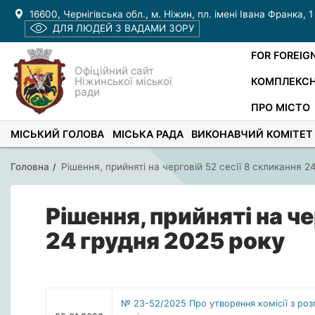
16600, Чернігівська обл., м. Ніжин, пл. імені Івана Франка, 1
ДЛЯ ЛЮДЕЙ З ВАДАМИ ЗОРУ
FOR FOREIG
Офіційний сайт
Ніжинської міської
КОМПЛЕКСН
ради
ПРО МІСТО
МІСЬКИЙ ГОЛОВА
МІСЬКА РАДА
ВИКОНАВЧИЙ КОМІТЕТ
Головна
Рішення, прийняті на черговій 52 сесії 8 скликання 2
Рішення, прийняті на че
24 грудня 2025 року
№ 23-52/2025 Про утворення комісії з ро