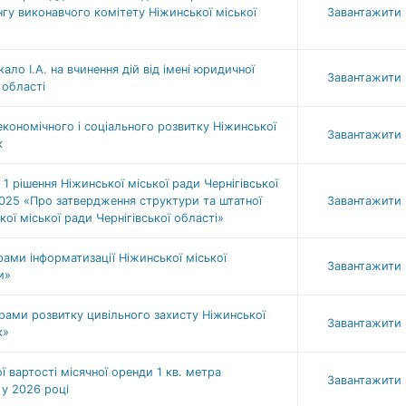
нгу виконавчого комітету Ніжинської міської
Завантажити
о І.А. на вчинення дій від імені юридичної
Завантажити
 області
ономічного і соціального розвитку Ніжинської
Завантажити
к
1 рішення Ніжинської міської ради Чернігівської
025 «Про затвердження структури та штатної
Завантажити
ої міської ради Чернігівської області»
ами інформатизації Ніжинської міської
Завантажити
и»
рами розвитку цивільного захисту Ніжинської
Завантажити
к»
 вартості місячної оренди 1 кв. метра
Завантажити
 у 2026 році