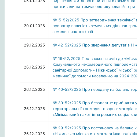
05.01.2026
вирішення житлового питання окремим кат
проживали на тимчасово окупованій терит
№15-52/2025 Про затвердження технічної д
20.01.2026
приватну власність земельних ділянок гро
земельні частки (паї)
29.12.2025
№ 42-52/2025 Про звернення депутатів Ніж
№ 19-52/2025 Про внесення змін до «Міськ
Комунального некомерційного підприємств
26.12.2025
санітарної допомоги» Ніжинської міської р
медичної допомоги населенню на 2024-20
26.12.2025
№ 40-52/2025 Про передачу на баланс торг
№ 30-52/2025 Про безоплатне прийняття у 
26.12.2025
територіальної громади товарно-матеріал
«Мінімальний пакет інтегрованих соціальни
№ 29-52/2025 Про постановку на баланс 
26.12.2025
«Ніжинська міська стоматологічна полікліні