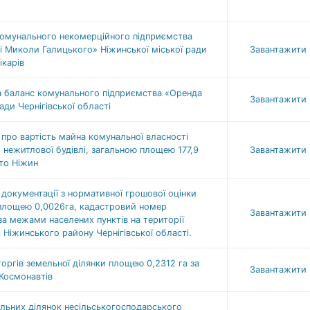
комунального некомерційного підприємства
ні Миколи Галицького» Ніжинської міської ради
Завантажити
ікарів
а баланс комунального підприємства «Оренда
Завантажити
ди Чернігівської області
про вартість майна комунальної власності
 нежитлової будівлі, загальною площею 177,9
Завантажити
сто Ніжин
документації з нормативної грошової оцінки
 площею 0,0026га, кадастровий номер
Завантажити
за межами населених пунктів на території
 Ніжинського району Чернігівської області.
ргів земельної ділянки площею 0,2312 га за
Завантажити
 Космонавтів
ельних ділянок несільськогосподарського