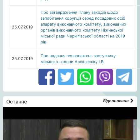
Про затвердження Плану заходів щодо
запобігання корупції серед посадових осіб
апарату виконавчого комітету, виконавчих
25.07.2019
органів виконавчого комітету Ніжинської
міської ради Чернігівської області на 2019
рік
Про надання повноважень заступнику
25.07.2019
міського голови Алєксєєнку І.В.
Останне
Відеоновини