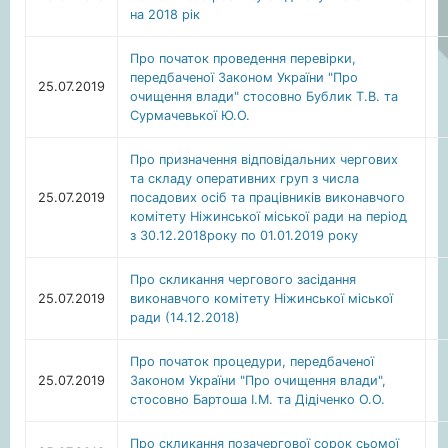
на 2018 рік
Про початок проведення перевірки,
передбаченої Законом України "Про
25.07.2019
очищення влади" стосовно Бублик Т.В. та
Сурмачевької Ю.О.
Про призначення відповідальних чергових
та складу оперативних груп з числа
25.07.2019
посадових осіб та працівників виконавчого
комітету Ніжинської міської ради на період
з 30.12.2018року по 01.01.2019 року
Про скликання чергового засідання
25.07.2019
виконавчого комітету Ніжинської міської
ради (14.12.2018)
Про початок процедури, передбаченої
25.07.2019
Законом України "Про очищення влади",
стосовно Бартоша І.М. та Дідіченко О.О.
Про скликання позачергової сорок сьомої