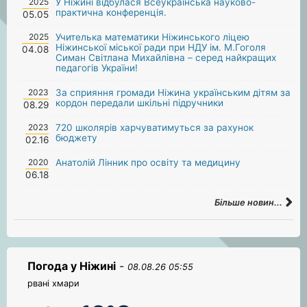
2025
У Ніжині відбулася Всеукраїнська науково-
практична конференція.
05.05
2025
Учителька математики Ніжинського ліцею
Ніжинської міської ради при НДУ ім. М.Гоголя
04.08
Симан Світлана Михайлівна – серед найкращих
педагогів України!
2023
За сприяння громади Ніжина українським дітям за
кордон передали шкільні підручники
08.29
2023
720 школярів харчуватимуться за рахунок
бюджету
02.16
2020
Анатолій Лінник про освіту та медицину
06.18
Більше новин...
Погода у Ніжині
-
08.08.26 05:55
рвані хмари