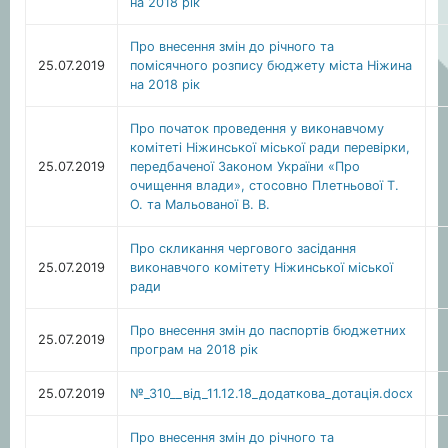
на 2018 рік
Про внесення змін до річного та
25.07.2019
помісячного розпису бюджету міста Ніжина
на 2018 рік
Про початок проведення у виконавчому
комітеті Ніжинської міської ради перевірки,
25.07.2019
передбаченої Законом України «Про
очищення влади», стосовно Плетньової Т.
О. та Мальованої В. В.
Про скликання чергового засідання
25.07.2019
виконавчого комітету Ніжинської міської
ради
Про внесення змін до паспортів бюджетних
25.07.2019
програм на 2018 рік
25.07.2019
№_310__вiд_11.12.18_додаткова_дотацiя.docx
Про внесення змін до річного та