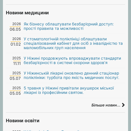
Новини медицини
2026
Як бізнесу облаштувати безбар’єрний доступ:
прості правила та можливості
06.05
2026
У стоматологічній поліклініці облаштували
спеціалізований кабінет для осіб з інвалідністю та
01.02
маломобільних груп населення
2025
У Ніжині продовжують впроваджувати стандарти
безбар’єрності в системі охорони здоров’я
11.11
2025
У Ніжинській лікарні оновлено денний стаціонар
поліклініки: турбота про якість медичних послуг.
05.07
2025
5 травня у Ніжині привітали акушерок міської
лікарні із професійним святом.
05.05
Більше новин...
Новини освіти