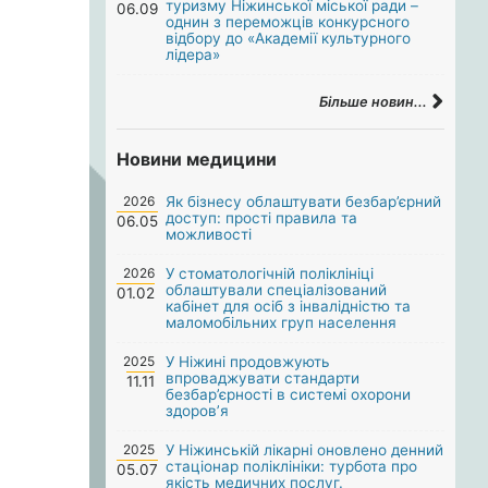
туризму Ніжинської міської ради –
06.09
однин з переможців конкурсного
відбору до «Академії культурного
лідера»
Більше новин...
Новини медицини
2026
Як бізнесу облаштувати безбар’єрний
доступ: прості правила та
06.05
можливості
2026
У стоматологічній поліклініці
облаштували спеціалізований
01.02
кабінет для осіб з інвалідністю та
маломобільних груп населення
2025
У Ніжині продовжують
впроваджувати стандарти
11.11
безбар’єрності в системі охорони
здоров’я
2025
У Ніжинській лікарні оновлено денний
стаціонар поліклініки: турбота про
05.07
якість медичних послуг.