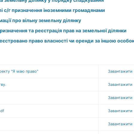
на земельну ділянку у порядку спадкування
лі с/г призначення іноземними громадянами
ації про вільну земельну ділянку
ризначення та реєстрація прав на земельної ділянки
еєстровано право власності чи оренди за іншою особ
оекту "Я маю право"
Завантажити
ву.
Завантажити
Завантажити
pdf
Завантажити
Завантажити