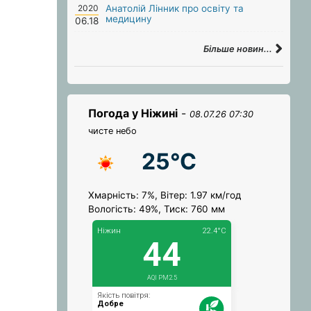
2020
Анатолій Лінник про освіту та
медицину
06.18
Більше новин...
Погода у Ніжині
-
08.07.26 07:30
чисте небо
25°C
Хмарність: 7%, Вітер: 1.97 км/год
Вологість: 49%, Тиск: 760 мм