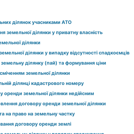
ьних ділянок учасниками АТО
я земельної ділянки у приватну власність
емельної ділянки
земельної ділянки у випадку відсутності спадкоємців
 земельну ділянку (пай) та формування ціни
асміченням земельної ділянки
льній ділянці кадастрового номеру
ру оренди земельної ділянки недійсним
овлення договору оренди земельної ділянки
та на право на земельну частку
рвання договору оренди землі