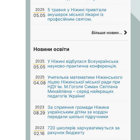
2025
5 травня у Ніжині привітали
акушерок міської лікарні із
05.05
професійним святом.
Більше новин...
Новини освіти
2025
У Ніжині відбулася Всеукраїнська
науково-практична конференція.
05.05
2025
Учителька математики Ніжинського
ліцею Ніжинської міської ради при
04.08
НДУ ім. М.Гоголя Симан Світлана
Михайлівна – серед найкращих
педагогів України!
2023
За сприяння громади Ніжина
українським дітям за кордон
08.29
передали шкільні підручники
2023
720 школярів харчуватимуться за
рахунок бюджету
02.16