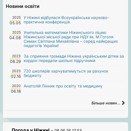
Новини освіти
2025
У Ніжині відбулася Всеукраїнська науково-
практична конференція.
05.05
2025
Учителька математики Ніжинського ліцею
Ніжинської міської ради при НДУ ім. М.Гоголя
04.08
Симан Світлана Михайлівна – серед найкращих
педагогів України!
2023
За сприяння громади Ніжина українським дітям за
кордон передали шкільні підручники
08.29
2023
720 школярів харчуватимуться за рахунок
бюджету
02.16
2020
Анатолій Лінник про освіту та медицину
06.18
Більше новин...
Погода у Ніжині
-
08.06.26 17:53