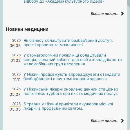
відбору до «Академії культурного лідера»
Більше новин...
Новини медицини
2026
Як бізнесу облаштувати безбар’єрний доступ:
прості правила та можливості
06.05
2026
У стоматологічній поліклініці облаштували
спеціалізований кабінет для осіб з інвалідністю та
01.02
маломобільних груп населення
2025
У Ніжині продовжують впроваджувати стандарти
безбар’єрності в системі охорони здоров’я
11.11
2025
У Ніжинській лікарні оновлено денний стаціонар
поліклініки: турбота про якість медичних послуг.
05.07
2025
5 травня у Ніжині привітали акушерок міської
лікарні із професійним святом.
05.05
Більше новин...