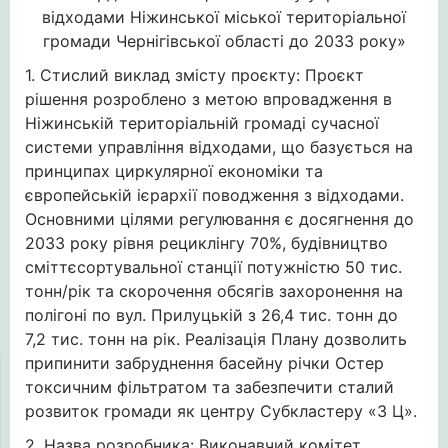
відходами Ніжинської міської територіальної
громади Чернігівської області до 2033 року»
1. Стислий виклад змісту проєкту: Проєкт
рішення розроблено з метою впровадження в
Ніжинській територіальній громаді сучасної
системи управління відходами, що базується на
принципах циркулярної економіки та
європейській ієрархії поводження з відходами.
Основними цілями регулювання є досягнення до
2033 року рівня рециклінгу 70%, будівництво
сміттєсортувальної станції потужністю 50 тис.
тонн/рік та скорочення обсягів захоронення на
полігоні по вул. Прилуцькій з 26,4 тис. тонн до
7,2 тис. тонн на рік. Реалізація Плану дозволить
припинити забруднення басейну річки Остер
токсичним фільтратом та забезпечити сталий
розвиток громади як центру Субкластеру «3 Ц».
2. Назва розробника: Виконавчий комітет