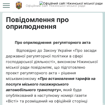
Офіційний сайт Ніжинської міської ради
Головна
Повідомлення про оприлюднення
Повідомлення про
оприлюднення
Про оприлюднення регуляторного акта
Відповідно до Закону України «Про засади
державної регуляторної політики в сфері
господарської діяльності», виконком Ніжинської
міської ради повідомляє, що підготовлено
проект регуляторного акта – рішення
міськвиконкому
«Про
встановлення тарифів на
послуги
місько
го
пасажирсько
го
автомобільного
транспорт
у
»,
який буде
опублікований в наступному номері газети
«Вісті» та розміщений на офіційній сторінці