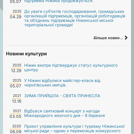
підтримка Ніжина продовжується.
05.07
2025
До уваги суб'єктів господарювання, громадських
організацій підприємців, організацій роботодавців
04.29
та об'єднань підприємців Ніжинської міської
територіальної громади!
Більше новин...
Новини культури
2025
Ніжин вкотре підтверджує статус культурного
центру
12.29
2025
У Ніжині відбулися майстер-класи від
чернігівських митців.
05.07
2021
ЗИМА ПРИЙШЛА - СВЯТА ПРИНЕСЛА
12.16
2021
Відбувся святковий концерт з нагоди
Міжнародного жіночого дня – 8 березня
03.05
2020
Проєкт управління культури і туризму Ніжинської
міської ради – однин з переможців конкурсного
06.09