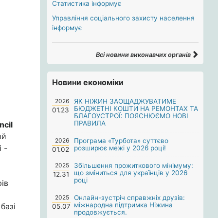
Статистика інформує
Управління соціального захисту населення
інформує
Всі новини виконавчих органів
Новини економіки
2026
ЯК НІЖИН ЗАОЩАДЖУВАТИМЕ
БЮДЖЕТНІ КОШТИ НА РЕМОНТАХ ТА
01.23
БЛАГОУСТРОЇ: ПОЯСНЮЄМО НОВІ
ПРАВИЛА
ncil
ий
2026
Програма «Турбота» суттєво
 -
розширює межі у 2026 році!
01.02
2025
Збільшення прожиткового мінімуму:
що зміниться для українців у 2026
12.31
році
ів
2025
Онлайн-зустріч справжніх друзів:
міжнародна підтримка Ніжина
базі
05.07
продовжується.