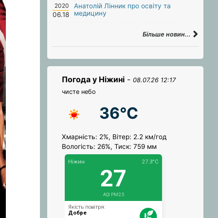
2020
Анатолій Лінник про освіту та
медицину
06.18
Більше новин...
Погода у Ніжині
-
08.07.26 12:17
чисте небо
36°C
Хмарність: 2%, Вітер: 2.2 км/год
Вологість: 26%, Тиск: 759 мм