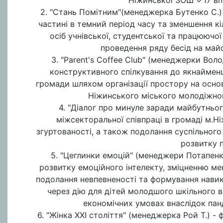
2. "Стань Помітним"(менеджерка Бутенко С.)
частині в темний період часу та зменшення кі
осіб учнівської, студентської та працюючо
проведення ряду бесід на май
3. "Parent's Coffee Club" (менеджерки Вол
конструктивного спілкування до якнайменш
громади шляхом організації простору на основі
Ніжинського міського молодіжног
4. "Діалог про минуле заради майбутньо
міжсекторальної співпраці в громаді м.Н
згуртованості, а також подолання суспільного
розвитку пу
5. "Цеглинки емоцій" (менеджери Потапенко
розвитку емоційного інтелекту, зміцненню ме
подолання невпевненості та формування навик
через дію для дітей молодшого шкільного 
економічних умовах внаслідок пан
6. "Жінка XXI століття" (менеджерка Рой Т.) -