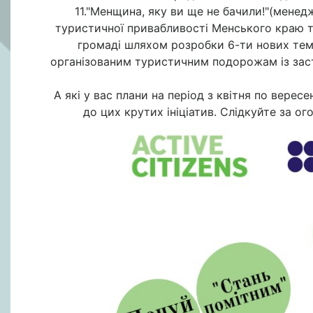
11."Менщина, яку ви ще не бачили!"(менедж
туристичної привабливості Менського краю та
громаді шляхом розробки 6-ти нових тем
організованим туристичним подорожам із зас
А які у вас плани на період з квітня по вере
до цих крутих ініціатив. Слідкуйте за ог