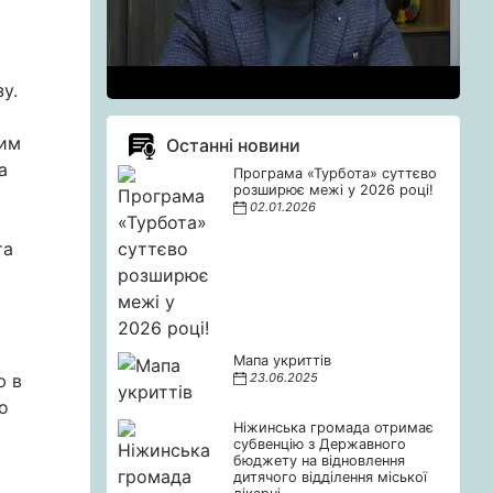
зу.
шим
Останні новини
а
Програма «Турбота» суттєво
розширює межі у 2026 році!
02.01.2026
та
Мапа укриттів
ю в
23.06.2025
о
Ніжинська громада отримає
субвенцію з Державного
бюджету на відновлення
дитячого відділення міської
ь