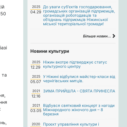
ій
2025
До уваги суб'єктів господарювання,
громадських організацій підприємців,
04.29
 50
організацій роботодавців та
об'єднань підприємців Ніжинської
міської територіальної громади!
Більше новин...
базі
Новини культури
2025
Ніжин вкотре підтверджує статус
культурного центру
12.29
 та
2025
У Ніжині відбулися майстер-класи від
чернігівських митців.
05.07
2021
ЗИМА ПРИЙШЛА - СВЯТА ПРИНЕСЛА
ня,
12.16
ння
2021
Відбувся святковий концерт з нагоди
х
Міжнародного жіночого дня – 8
03.05
березня
нь,
2020
Проєкт управління культури і