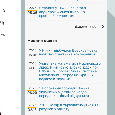
2025
5 травня у Ніжині привітали
ї в
акушерок міської лікарні із
05.05
професійним святом.
1р.
Більше новин...
ись
Новини освіти
2025
У Ніжині відбулася Всеукраїнська
науково-практична конференція.
05.05
2025
Учителька математики Ніжинського
ліцею Ніжинської міської ради при
04.08
НДУ ім. М.Гоголя Симан Світлана
Михайлівна – серед найкращих
педагогів України!
2023
За сприяння громади Ніжина
українським дітям за кордон
08.29
передали шкільні підручники
2023
720 школярів харчуватимуться за
рахунок бюджету
02.16