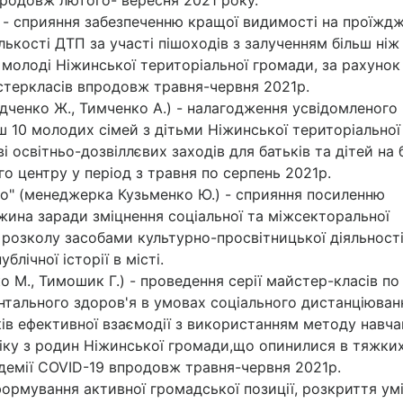
 - сприяння забезпеченню кращої видимості на проїждж
лькості ДТП за участі пішоходів з залученням більш ніж
ї молоді Ніжинської територіальної громади, за рахунок
стеркласів впродовж травня-червня 2021р.
одченко Ж., Тимченко А.) - налагодження усвідомленого
 10 молодих сімей з дітьми Ніжинської територіальної
 освітньо-дозвіллєвих заходів для батьків та дітей на 
о центру у період з травня по серпень 2021р.
го" (менеджерка Кузьменко Ю.) - сприяння посиленню
іжина заради зміцнення соціальної та міжсекторальної
 розколу засобами культурно-просвітницької діяльності
блічної історії в місті.
 М., Тимошик Г.) - проведення серії майстер-класів по
нтального здоров'я в умовах соціального дистанціюван
ів ефективної взаємодії з використанням методу навча
віку з родин Ніжинської громади,що опинилися в тяжки
демії COVID-19 впродовж травня-червня 2021р.
 формування активної громадської позиції, розкриття умі