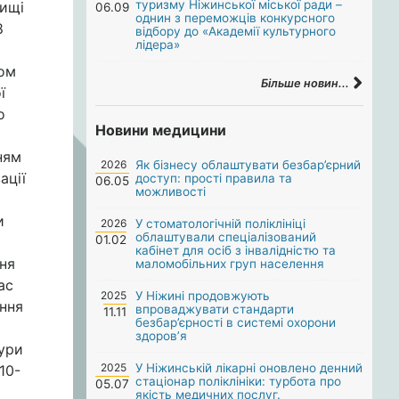
туризму Ніжинської міської ради –
вищі
06.09
однин з переможців конкурсного
8
відбору до «Академії культурного
лідера»
хом
Більше новин...
ї
о
Новини медицини
ням
2026
Як бізнесу облаштувати безбар’єрний
ації
доступ: прості правила та
06.05
можливості
и
2026
У стоматологічній поліклініці
облаштували спеціалізований
01.02
кабінет для осіб з інвалідністю та
ння
маломобільних груп населення
ас
2025
У Ніжині продовжують
ення
впроваджувати стандарти
11.11
безбар’єрності в системі охорони
здоров’я
тури
2025
У Ніжинській лікарні оновлено денний
10-
стаціонар поліклініки: турбота про
05.07
якість медичних послуг.