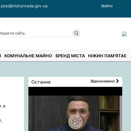
post@nizhynrada.gov.ua
Увійти
П
КОМУНАЛЬНЕ МАЙНО
БРЕНД МІСТА
НІЖИН ПАМ'ЯТАЄ
Останне
Відеоновини
и в
,