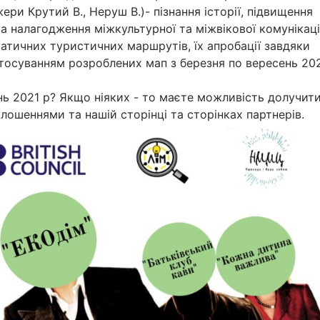
ери Крутий В., Неруш В.)- пізнання історії, підвищення
 налагодження міжкультурної та міжвікової комунікаці
атичних туристичних маршрутів, їх апробації завдяки
тосуванням розроблених мап з березня по вересень 202
сень 2021 р? Якщо ніяких - то маєте можливість долучит
олошеннями та нашій сторінці та сторінках партнерів.