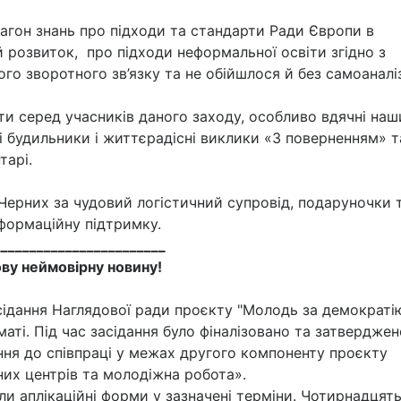
агон знань про підходи та стандарти Ради Європи в
й розвиток, про підходи неформальної освіти згідно з
го зворотного зв’язку та не обійшлося й без самоаналі
и серед учасників даного заходу, особливо вдячні на
 будильники і життєрадісні виклики «З поверненням» т
тарі.
Черних за чудовий логістичний супровід, подаруночки 
нформаційну підтримку.
________________________
ву неймовірну новину!
сідання Наглядової ради проєкту "Молодь за демократі
аті. Під час засідання було фіналізовано та затверджен
ння до співпраці у межах другого компоненту проєкту
них центрів та молодіжна робота».
и аплікаційні форми у зазначені терміни. Чотирнадцят