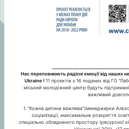
_________________________________
Нас переповнюють радісні емоції від наших ней
Ukraine !
11 проектів з 16 поданих від ГО "Ла
міський молодіжний центр будуть підтримані 
важливий довгопо
1. "Кожна дитина важлива"(менеджерки Алєксє
соціалізації, максимальне розкриття осв
спеціально обладнаного простору (ресурсної кі
Ніжинської ЗОШ ✓17 вп