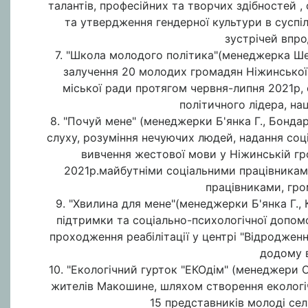
талантів, професійних та творчих здібностей
та утвердження гендерної культури в суспі
зустрічей впр
7. "Школа молодого політика"(менеджерка Ше
залучення 20 молодих громадян Ніжинської
міської ради протягом червня-липня 2021р,
політичного лідера, на
8. "Почуй мене" (менеджерки Б'янка Г., Бонда
слуху, розуміння нечуючих людей, надання соці
вивчення жестової мови у Ніжинській гро
2021р.майбутніми соціальними працівникам
працівниками, гром
9. "Хвилина для мене"(менеджерки Б'янка Г., 
підтримки та соціально-психологічної допомог
проходження реабілітації у центрі "Відродженн
додому в
10. "Екологічний гурток "ЕКОдім" (менеджери О
жителів Макошине, шляхом створення екологічн
15 представників молоді сел