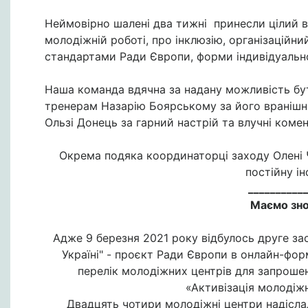
Неймовірно шалені два тижні принесли цілий в
молодіжній роботі, про інклюзію, організаційни
стандартами Ради Європи, форми індивідуально
Наша команда вдячна за надану можливість бут
тренерам Назарію Боярському за його вранішні
Ользі Донець за гарний настрій та влучні комен
Окрема подяка координаторці заходу Олені 
постійну і
__________
Маємо зно
Адже 9 березня 2021 року відбулось друге за
Україні" - проєкт Ради Європи в онлайн-форм
перелік молодіжних центрів для запроше
«Активізація молодіж
Двадцять чотири молодіжні центри надіслал