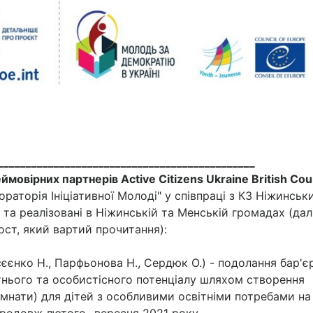
______________________________________________
мовірних партнерів Active Citizens Ukraine British Cou
бораторія Ініціативної Молоді" у співпраці з КЗ Ніжинськ
та реалізовані в Ніжинській та Менській громадах (далі
ст, який вартий прочитання):
єнко Н., Парфьонова Н., Сердюк О.) - подолання бар'єр
ітнього та особистісного потенціалу шляхом створення
мнати) для дітей з особливими освітніми потребами на 
родовж лютого- вересня 2021 року.