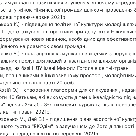
 , стимулювання позитивних зрушень у жіночому середо
льстві у жінок Ніжинської громади шляхом проведення 
одовж травня-червня 2021р.
кера К.) - підвищення політичної культури молоді шля
 ТГ до стажувалтної практики при депутатах Ніжинсько
 формування нових навичок, необхідних для ефективног
ціленого на розвиток своєї громади.
ренко А.) - покращення комунікації з людьми з порушен
альних послуг для людей з інвалідністю шляхом організ
маді на базі НДУ імені Миколи Гоголя в квітні-травні
и, працівниками в інклюзивному просторі, молодіжним
адськістю в кількості 20 осіб.
Козій О.) - створення платформи для спілкування , нада
и 40 батькам, які виховують дітей з інвалідністю під ч
я" під час 2-х або 3-х тижневих курсів та після поверн
 квітні-травні 2021р.
хонько М., Дей В.) - підвищення рівня екологічної куль
ого гуртка "ЕКОдім" із залученням до його діяльності 
ища в період з квітня по вересень 2021р.