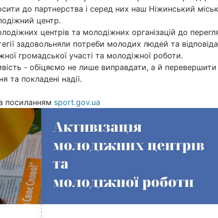
росити до партнерства і серед них наш Ніжинський місь
одіжний центр.
лодіжних центрів та молодіжних організацій до перегл
атегії задовольняли потреби молодих людей та відповід
ної громадської участі та молодіжної роботи.
вість - обіцяємо не лише виправдати, а й перевершити
ня та покладені надії.
за посиланням
sport.gov.ua