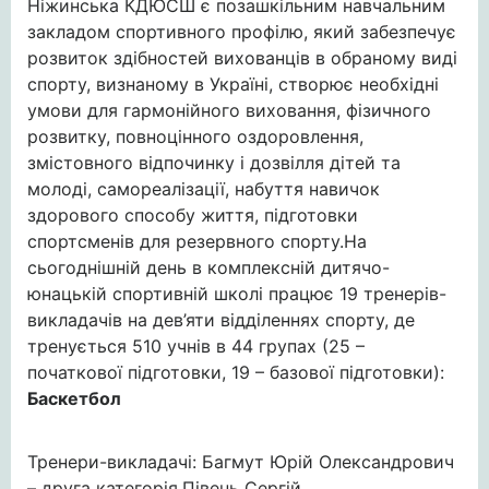
Ніжинська КДЮСШ є позашкільним навчальним
закладом спортивного профілю, який забезпечує
розвиток здібностей вихованців в обраному виді
спорту, визнаному в Україні, створює необхідні
умови для гармонійного виховання, фізичного
розвитку, повноцінного оздоровлення,
змістовного відпочинку і дозвілля дітей та
молоді, самореалізації, набуття навичок
здорового способу життя, підготовки
спортсменів для резервного спорту.На
сьогоднішній день в комплексній дитячо-
юнацькій спортивній школі працює 19 тренерів-
викладачів на дев’яти відділеннях спорту, де
тренується 510 учнів в 44 групах (25 –
початкової підготовки, 19 – базової підготовки):
Баскетбол
Тренери-викладачі: Багмут Юрій Олександрович
– друга категорія,Півень Сергій