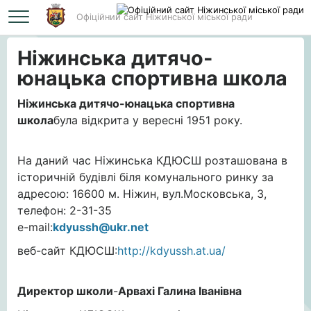
Офіційний сайт Ніжинської міської ради
Головна
Ніжинська дитячо-юнацька спортивна школа
Ніжинська дитячо-
юнацька спортивна школа
Ніжинська дитячо-юнацька спортивна
школа
була відкрита у вересні 1951 року.
На даний час Ніжинська КДЮСШ розташована в
історичній будівлі біля комунального ринку за
адресою: 16600 м. Ніжин, вул.Московська, 3,
телефон: 2-31-35
e-mail:
kdyussh@ukr.net
веб-сайт КДЮСШ:
http://kdyussh.at.ua/
Директор школи
-
Арвахі Галина Іванівна