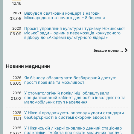
12.16
2021
Відбувся святковий концерт з нагоди
Міжнародного жіночого дня – 8 березня
03.05
2020
Проєкт управління культури і туризму Ніжинської
міської ради – однин з переможців конкурсного
06.09
відбору до «Академії культурного лідера»
Більше новин...
Новини медицини
2026
Як бізнесу облаштувати безбар’єрний доступ:
прості правила та можливості
06.05
2026
У стоматологічній поліклініці облаштували
спеціалізований кабінет для осіб з інвалідністю та
01.02
маломобільних груп населення
2025
У Ніжині продовжують впроваджувати стандарти
безбар’єрності в системі охорони здоров’я
11.11
2025
У Ніжинській лікарні оновлено денний стаціонар
поліклініки: турбота про якість медичних послуг.
05.07