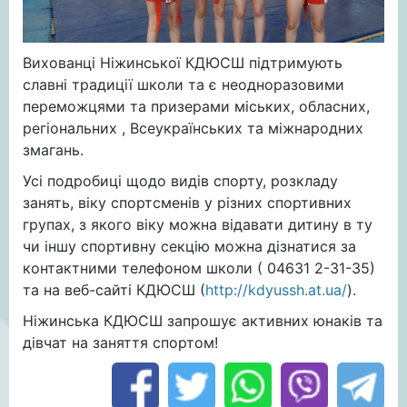
Вихованці Ніжинської КДЮСШ підтримують
славні традиції школи та є неодноразовими
переможцями та призерами міських, обласних,
регіональних , Всеукраїнських та міжнародних
змагань.
Усі подробиці щодо видів спорту, розкладу
занять, віку спортсменів у різних спортивних
групах, з якого віку можна відавати дитину в ту
чи іншу спортивну секцію можна дізнатися за
контактними телефоном школи ( 04631 2-31-35)
та на веб-сайті КДЮСШ (
http://kdyussh.at.ua/
).
Ніжинська КДЮСШ запрошує активних юнаків та
дівчат на заняття спортом!