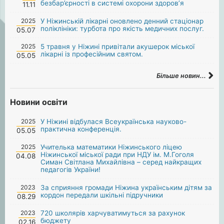
безбар’єрності в системі охорони здоров’я
11.11
2025
У Ніжинській лікарні оновлено денний стаціонар
поліклініки: турбота про якість медичних послуг.
05.07
2025
5 травня у Ніжині привітали акушерок міської
лікарні із професійним святом.
05.05
Більше новин...
Новини освіти
2025
У Ніжині відбулася Всеукраїнська науково-
практична конференція.
05.05
2025
Учителька математики Ніжинського ліцею
Ніжинської міської ради при НДУ ім. М.Гоголя
04.08
Симан Світлана Михайлівна – серед найкращих
педагогів України!
2023
За сприяння громади Ніжина українським дітям за
кордон передали шкільні підручники
08.29
2023
720 школярів харчуватимуться за рахунок
бюджету
02.16