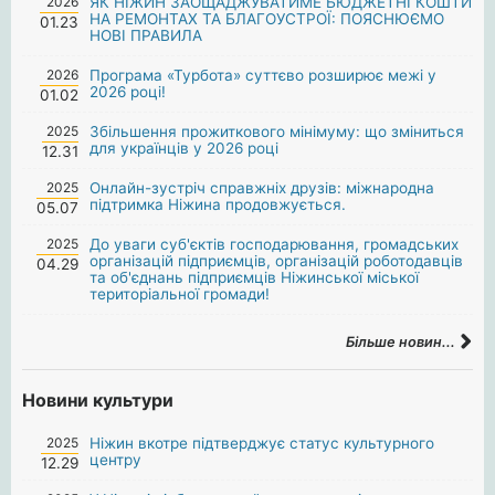
2026
ЯК НІЖИН ЗАОЩАДЖУВАТИМЕ БЮДЖЕТНІ КОШТИ
НА РЕМОНТАХ ТА БЛАГОУСТРОЇ: ПОЯСНЮЄМО
01.23
НОВІ ПРАВИЛА
2026
Програма «Турбота» суттєво розширює межі у
2026 році!
01.02
2025
Збільшення прожиткового мінімуму: що зміниться
для українців у 2026 році
12.31
2025
Онлайн-зустріч справжніх друзів: міжнародна
підтримка Ніжина продовжується.
05.07
2025
До уваги суб'єктів господарювання, громадських
організацій підприємців, організацій роботодавців
04.29
та об'єднань підприємців Ніжинської міської
територіальної громади!
Більше новин...
Новини культури
2025
Ніжин вкотре підтверджує статус культурного
центру
12.29