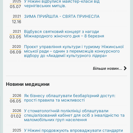
2025
У Ніжині відбулися майстер-класи від
чернігівських митців.
05.07
2021
ЗИМА ПРИЙШЛА - СВЯТА ПРИНЕСЛА
12.16
2021
Відбувся святковий концерт з нагоди
Міжнародного жіночого дня – 8 березня
03.05
2020
Проєкт управління культури і туризму Ніжинської
міської ради – однин з переможців конкурсного
06.09
відбору до «Академії культурного лідера»
Більше новин...
Новини медицини
2026
Як бізнесу облаштувати безбар’єрний доступ:
прості правила та можливості
06.05
2026
У стоматологічній поліклініці облаштували
спеціалізований кабінет для осіб з інвалідністю та
01.02
маломобільних груп населення
2025
У Ніжині продовжують впроваджувати стандарти