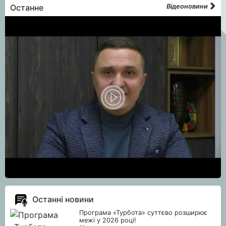
Останне
Відеоновини
Останні новини
Програма «Турбота» суттєво розширює
межі у 2026 році!