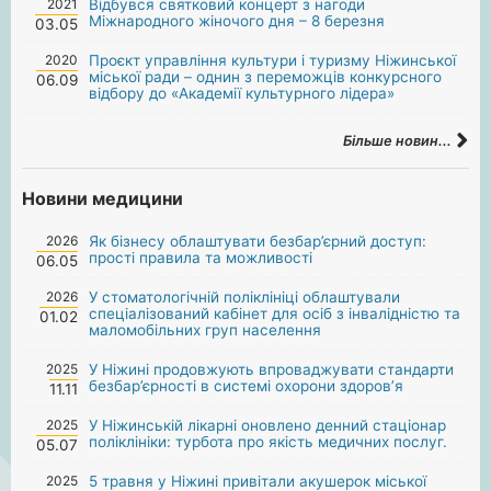
2021
Відбувся святковий концерт з нагоди
Міжнародного жіночого дня – 8 березня
03.05
2020
Проєкт управління культури і туризму Ніжинської
міської ради – однин з переможців конкурсного
06.09
відбору до «Академії культурного лідера»
Більше новин...
Новини медицини
2026
Як бізнесу облаштувати безбар’єрний доступ:
прості правила та можливості
06.05
2026
У стоматологічній поліклініці облаштували
спеціалізований кабінет для осіб з інвалідністю та
01.02
маломобільних груп населення
2025
У Ніжині продовжують впроваджувати стандарти
безбар’єрності в системі охорони здоров’я
11.11
2025
У Ніжинській лікарні оновлено денний стаціонар
поліклініки: турбота про якість медичних послуг.
05.07
2025
5 травня у Ніжині привітали акушерок міської