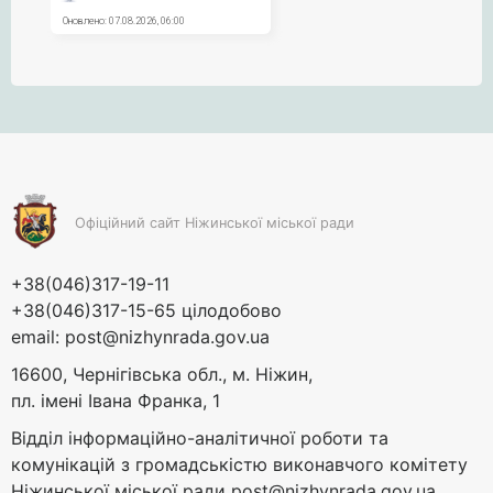
Офіційний сайт Ніжинської міської ради
+38(046)317-19-11
+38(046)317-15-65 цілодобово
email:
post@nizhynrada.gov.ua
16600, Чернігівська обл., м. Ніжин,
пл. імені Івана Франка, 1
Відділ інформаційно-аналітичної роботи та
комунікацій з громадськістю виконавчого комітету
Ніжинської міської ради
post@nizhynrada.gov.ua