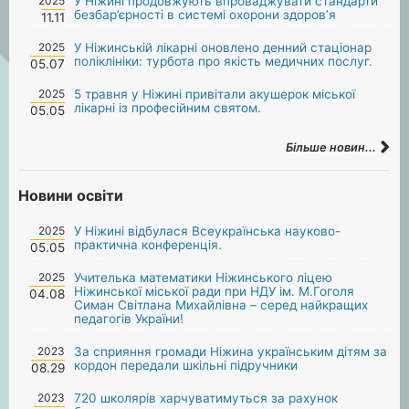
2025
У Ніжині продовжують впроваджувати стандарти
безбар’єрності в системі охорони здоров’я
11.11
2025
У Ніжинській лікарні оновлено денний стаціонар
поліклініки: турбота про якість медичних послуг.
05.07
2025
5 травня у Ніжині привітали акушерок міської
лікарні із професійним святом.
05.05
Більше новин...
Новини освіти
2025
У Ніжині відбулася Всеукраїнська науково-
практична конференція.
05.05
2025
Учителька математики Ніжинського ліцею
Ніжинської міської ради при НДУ ім. М.Гоголя
04.08
Симан Світлана Михайлівна – серед найкращих
педагогів України!
2023
За сприяння громади Ніжина українським дітям за
кордон передали шкільні підручники
08.29
2023
720 школярів харчуватимуться за рахунок