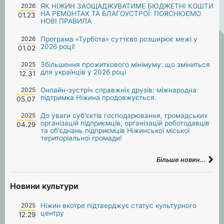
2026
ЯК НІЖИН ЗАОЩАДЖУВАТИМЕ БЮДЖЕТНІ КОШТИ
НА РЕМОНТАХ ТА БЛАГОУСТРОЇ: ПОЯСНЮЄМО
01.23
НОВІ ПРАВИЛА
2026
Програма «Турбота» суттєво розширює межі у
2026 році!
01.02
2025
Збільшення прожиткового мінімуму: що зміниться
для українців у 2026 році
12.31
2025
Онлайн-зустріч справжніх друзів: міжнародна
підтримка Ніжина продовжується.
05.07
2025
До уваги суб'єктів господарювання, громадських
організацій підприємців, організацій роботодавців
04.29
та об'єднань підприємців Ніжинської міської
територіальної громади!
Більше новин...
Новини культури
2025
Ніжин вкотре підтверджує статус культурного
центру
12.29