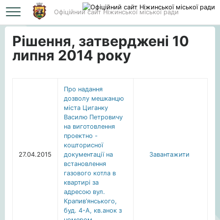
Офіційний сайт Ніжинської міської ради
Головна
Рішення, затверджені 10 липня 2014 року
Рішення, затверджені 10
липня 2014 року
Про надання
дозволу мешканцю
міста Циганку
Василю Петровичу
на виготовлення
проектно -
кошторисної
27.04.2015
документації на
Завантажити
встановлення
газового котла в
квартирі за
адресою вул.
Крапив’янського,
буд. 4-А, кв.анок з
номером