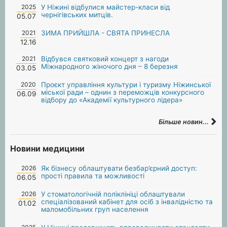
2025
У Ніжині відбулися майстер-класи від
чернігівських митців.
05.07
2021
ЗИМА ПРИЙШЛА - СВЯТА ПРИНЕСЛА
12.16
2021
Відбувся святковий концерт з нагоди
Міжнародного жіночого дня – 8 березня
03.05
2020
Проєкт управління культури і туризму Ніжинської
міської ради – однин з переможців конкурсного
06.09
відбору до «Академії культурного лідера»
Більше новин...
Новини медицини
2026
Як бізнесу облаштувати безбар’єрний доступ:
прості правила та можливості
06.05
2026
У стоматологічній поліклініці облаштували
спеціалізований кабінет для осіб з інвалідністю та
01.02
маломобільних груп населення