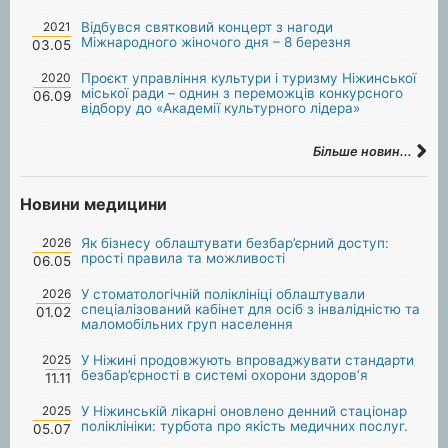
2021
Відбувся святковий концерт з нагоди
Міжнародного жіночого дня – 8 березня
03.05
2020
Проєкт управління культури і туризму Ніжинської
міської ради – однин з переможців конкурсного
06.09
відбору до «Академії культурного лідера»
Більше новин...
Новини медицини
2026
Як бізнесу облаштувати безбар’єрний доступ:
прості правила та можливості
06.05
2026
У стоматологічній поліклініці облаштували
спеціалізований кабінет для осіб з інвалідністю та
01.02
маломобільних груп населення
2025
У Ніжині продовжують впроваджувати стандарти
безбар’єрності в системі охорони здоров’я
11.11
2025
У Ніжинській лікарні оновлено денний стаціонар
поліклініки: турбота про якість медичних послуг.
05.07