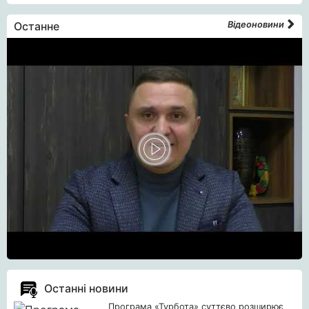
Останне
Відеоновини
Останні новини
Програма «Турбота» суттєво розширює