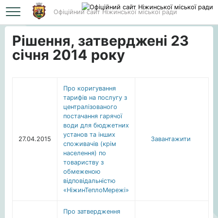
Офіційний сайт Ніжинської міської ради
Головна
Рішення, затверджені 23 січня 2014 року
Рішення, затверджені 23
січня 2014 року
Про коригування
тарифів на послугу з
централізованого
постачання гарячої
води для бюджетних
установ та інших
27.04.2015
Завантажити
споживачів (крім
населення) по
товариству з
обмеженою
відповідальністю
«НіжинТеплоМережі»
Про затвердження