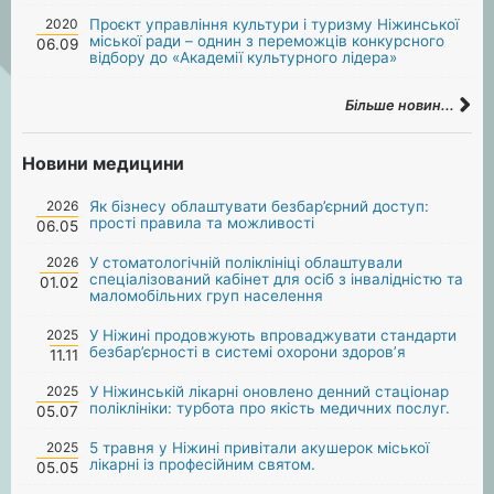
2020
Проєкт управління культури і туризму Ніжинської
міської ради – однин з переможців конкурсного
06.09
відбору до «Академії культурного лідера»
Більше новин...
Новини медицини
2026
Як бізнесу облаштувати безбар’єрний доступ:
прості правила та можливості
06.05
2026
У стоматологічній поліклініці облаштували
спеціалізований кабінет для осіб з інвалідністю та
01.02
маломобільних груп населення
2025
У Ніжині продовжують впроваджувати стандарти
безбар’єрності в системі охорони здоров’я
11.11
2025
У Ніжинській лікарні оновлено денний стаціонар
поліклініки: турбота про якість медичних послуг.
05.07
2025
5 травня у Ніжині привітали акушерок міської
лікарні із професійним святом.
05.05