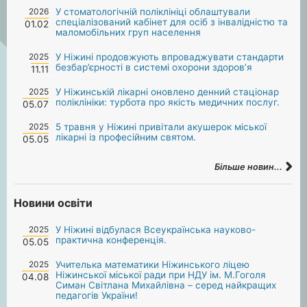
2026
У стоматологічній поліклініці облаштували
спеціалізований кабінет для осіб з інвалідністю та
01.02
маломобільних груп населення
2025
У Ніжині продовжують впроваджувати стандарти
безбар’єрності в системі охорони здоров’я
11.11
2025
У Ніжинській лікарні оновлено денний стаціонар
поліклініки: турбота про якість медичних послуг.
05.07
2025
5 травня у Ніжині привітали акушерок міської
лікарні із професійним святом.
05.05
Більше новин...
Новини освіти
2025
У Ніжині відбулася Всеукраїнська науково-
практична конференція.
05.05
2025
Учителька математики Ніжинського ліцею
Ніжинської міської ради при НДУ ім. М.Гоголя
04.08
Симан Світлана Михайлівна – серед найкращих
педагогів України!