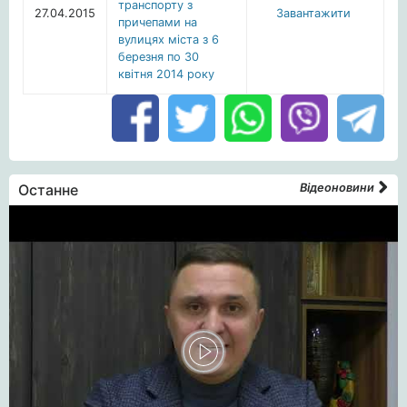
транспорту з
27.04.2015
Завантажити
причепами на
вулицях міста з 6
березня по 30
квітня 2014 року
Останне
Відеоновини