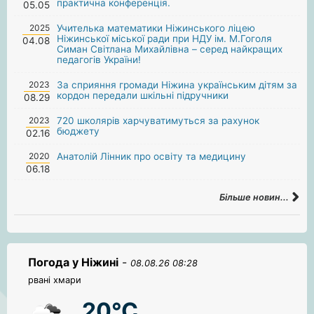
практична конференція.
05.05
2025
Учителька математики Ніжинського ліцею
Ніжинської міської ради при НДУ ім. М.Гоголя
04.08
Симан Світлана Михайлівна – серед найкращих
педагогів України!
2023
За сприяння громади Ніжина українським дітям за
кордон передали шкільні підручники
08.29
2023
720 школярів харчуватимуться за рахунок
бюджету
02.16
2020
Анатолій Лінник про освіту та медицину
06.18
Більше новин...
Погода у Ніжині
-
08.08.26 08:28
рвані хмари
20°C