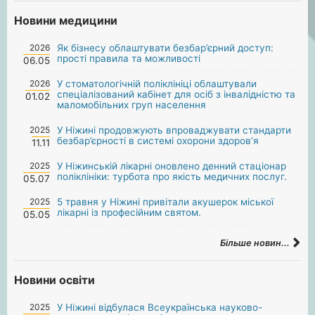
Новини медицини
2026
Як бізнесу облаштувати безбар’єрний доступ:
прості правила та можливості
06.05
2026
У стоматологічній поліклініці облаштували
спеціалізований кабінет для осіб з інвалідністю та
01.02
маломобільних груп населення
2025
У Ніжині продовжують впроваджувати стандарти
безбар’єрності в системі охорони здоров’я
11.11
2025
У Ніжинській лікарні оновлено денний стаціонар
поліклініки: турбота про якість медичних послуг.
05.07
2025
5 травня у Ніжині привітали акушерок міської
лікарні із професійним святом.
05.05
Більше новин...
Новини освіти
2025
У Ніжині відбулася Всеукраїнська науково-