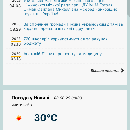
2025
Учителька математики Ніжинського ліцею
Ніжинської міської ради при НДУ ім. М.Гоголя
04.08
Симан Світлана Михайлівна – серед найкращих
педагогів України!
2023
За сприяння громади Ніжина українським дітям за
кордон передали шкільні підручники
08.29
2023
720 школярів харчуватимуться за рахунок
бюджету
02.16
2020
Анатолій Лінник про освіту та медицину
06.18
Більше новин...
Погода у Ніжині
-
08.06.26 09:39
чисте небо
30°C