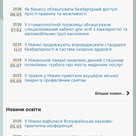
2026
Як бізнесу облаштувати безбар’єрний доступ:
прості правила та можливості
06.05
2026
У стоматологічній поліклініці облаштували
спеціалізований кабінет для осіб з інвалідністю та
01.02
маломобільних груп населення
2025
У Ніжині продовжують впроваджувати стандарти
безбар’єрності в системі охорони здоров’я
11.11
2025
У Ніжинській лікарні оновлено денний стаціонар
поліклініки: турбота про якість медичних послуг.
05.07
2025
5 травня у Ніжині привітали акушерок міської
лікарні із професійним святом.
05.05
Більше новин...
Новини освіти
2025
У Ніжині відбулася Всеукраїнська науково-
практична конференція.
05.05