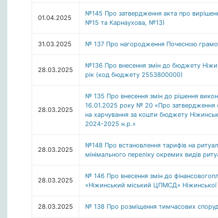
№145 Про затвердження акта про вирішенн
01.04.2025
№15 та Карнаухова, №13)
31.03.2025
№ 137 Про нагородження Почесною грамот
№136 Про внесення змін до бюджету Ніжин
28.03.2025
рік (код бюджету 2553800000)
№ 135 Про внесення змін до рішення викон
16.01.2025 року № 20 «Про затвердження сп
28.03.2025
на харчування за кошти бюджету Ніжинсько
2024-2025 н.р.»
№148 Про встановлення тарифів на ритуаль
28.03.2025
мінімального переліку окремих видів рит
№ 146 Про внесення змін до фінансовогоп
28.03.2025
«Ніжинський міський ЦПМСД» Ніжинської мі
28.03.2025
№ 138 Про розміщення тимчасових споруд 