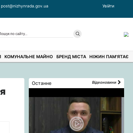
post@nizhynrada.gov.ua
Увійти
П
КОМУНАЛЬНЕ МАЙНО
БРЕНД МІСТА
НІЖИН ПАМ'ЯТАЄ
Останне
Відеоновини
ня