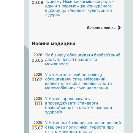
туризму Ніжинської міської ради –
06.09
однин з переможців конкурсного
відбору до «Академії культурного
лідера»
Більше новин...
Новини медицини
2026
Як бізнесу облаштувати безбар’єрний
доступ: прості правила та
06.05
можливості
2026
У стоматологічній поліклініці
облаштували спеціалізований
01.02
кабінет для осіб з інвалідністю та
маломобільних груп населення
2025
У Ніжині продовжують
впроваджувати стандарти
11.11
безбар’єрності в системі охорони
здоров’я
2025
У Ніжинській лікарні оновлено денний
стаціонар поліклініки: турбота про
05.07
якість медичних послуг.