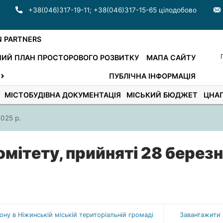
+38(046)317-19-11
;
+38(046)317-15-65 цілодобово
N PARTNERS
ИЙ ПЛАН ПРОСТОРОВОГО РОЗВИТКУ
МАПА САЙТУ
ПУБЛІЧНА ІНФОРМАЦІЯ
МІСТОБУДІВНА ДОКУМЕНТАЦІЯ
МІСЬКИЙ БЮДЖЕТ
ЦНА
025 р.
мітету, прийняті 28 берез
ну в Ніжинській міській територіальній громаді
Завантажити