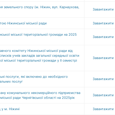
я земельного спору (м. Ніжин, вул. Карнаухова,
Завантажити
ою Ніжинської міської ради
Завантажити
ської міської територіальної громади на 2025
Завантажити
авчого комітету Ніжинської міської ради від
исків учнів закладів загальної середньої освіти
Завантажити
ї міської територіальної громади у ІІ семестрі
ні послуги, які включено до необхідного
Завантажити
уальних послуг
лану комунального некомерційного підприємства
Завантажити
ської ради Чернігівської області на 2025рік
у м. Ніжині
Завантажити