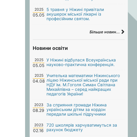
2025
5 травня у Ніжині привітали
акушерок міської лікарні із
05.05
професійним святом.
Більше новин...
Новини освіти
2025
У Ніжині відбулася Всеукраїнська
науково-практична конференція.
05.05
2025
Учителька математики Ніжинського
ліцею Ніжинської міської ради при
04.08
НДУ ім. М.Гоголя Симан Світлана
Михайлівна – серед найкращих
педагогів України!
2023
За сприяння громади Ніжина
українським дітям за кордон
08.29
передали шкільні підручники
2023
720 школярів харчуватимуться за
рахунок бюджету
02.16