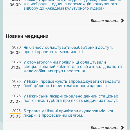
міської ради – однин з переможців конкурсного
06.09
відбору до «Академії культурного лідера»
Більше новин...
Новини медицини
2026
Як бізнесу облаштувати безбар’єрний доступ:
прості правила та можливості
06.05
2026
У стоматологічній поліклініці облаштували
спеціалізований кабінет для осіб з інвалідністю та
01.02
маломобільних груп населення
2025
У Ніжині продовжують впроваджувати стандарти
безбар’єрності в системі охорони здоров’я
11.11
2025
У Ніжинській лікарні оновлено денний стаціонар
поліклініки: турбота про якість медичних послуг.
05.07
2025
5 травня у Ніжині привітали акушерок міської
лікарні із професійним святом.
05.05
Більше новин...