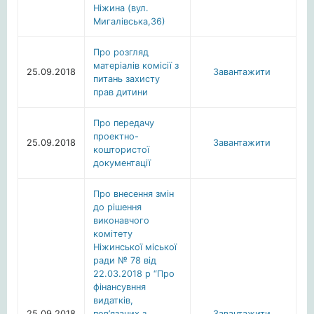
Ніжина (вул.
Мигалівська,36)
Про розгляд
матеріалів комісії з
25.09.2018
Завантажити
питань захисту
прав дитини
Про передачу
проектно-
25.09.2018
Завантажити
коштористої
документації
Про внесення змін
до рішення
виконавчого
комітету
Ніжинської міської
ради № 78 від
22.03.2018 р “Про
фінансувння
видатків,
25.09.2018
пов’язаних з
Завантажити