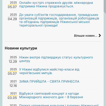
2025
Онлайн-зустріч справжніх друзів: міжнародна
підтримка Ніжина продовжується.
05.07
2025
До уваги суб'єктів господарювання, громадських
організацій підприємців, організацій роботодавців
04.29
та об'єднань підприємців Ніжинської міської
територіальної громади!
Більше новин...
Новини культури
2025
Ніжин вкотре підтверджує статус культурного
центру
12.29
2025
У Ніжині відбулися майстер-класи від
чернігівських митців.
05.07
2021
ЗИМА ПРИЙШЛА - СВЯТА ПРИНЕСЛА
12.16
2021
Відбувся святковий концерт з нагоди
Міжнародного жіночого дня – 8 березня
03.05
2020
Проєкт управління культури і туризму Ніжинської