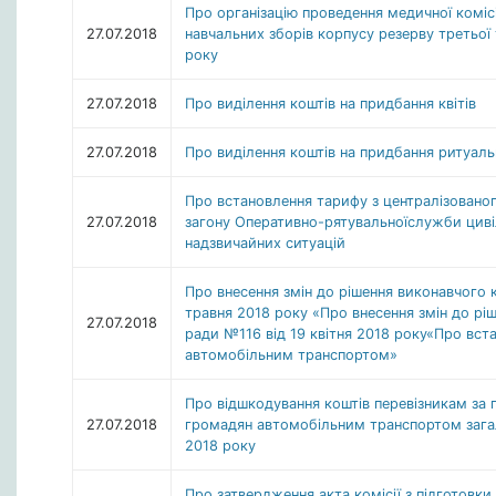
Про організацію проведення медичної комі
27.07.2018
навчальних зборів корпусу резерву третьої 
року
27.07.2018
Про виділення коштів на придбання квітів
27.07.2018
Про виділення коштів на придбання ритуаль
Про встановлення тарифу з централізовано
27.07.2018
загону Оперативно-рятувальноїслужби циві
надзвичайних ситуацій
Про внесення змін до рішення виконавчого 
травня 2018 року «Про внесення змін до рі
27.07.2018
ради №116 від 19 квітня 2018 року«Про вст
автомобільним транспортом»
Про відшкодування коштів перевізникам за 
27.07.2018
громадян автомобільним транспортом загаль
2018 року
Про затвердження акта комісії з підготовки