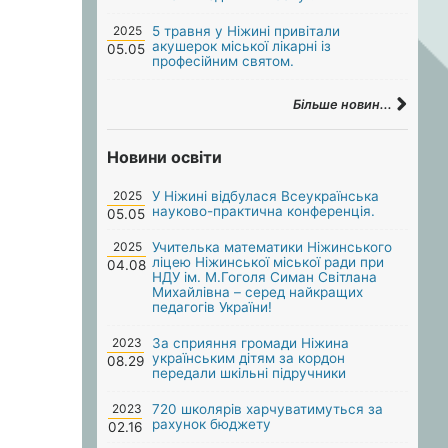
2025
5 травня у Ніжині привітали
акушерок міської лікарні із
05.05
професійним святом.
Більше новин...
Новини освіти
2025
У Ніжині відбулася Всеукраїнська
науково-практична конференція.
05.05
2025
Учителька математики Ніжинського
ліцею Ніжинської міської ради при
04.08
НДУ ім. М.Гоголя Симан Світлана
Михайлівна – серед найкращих
педагогів України!
2023
За сприяння громади Ніжина
українським дітям за кордон
08.29
передали шкільні підручники
2023
720 школярів харчуватимуться за
рахунок бюджету
02.16