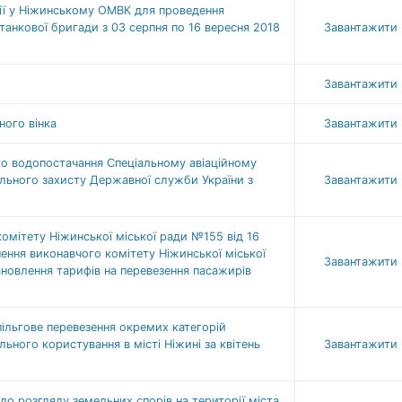
сії у Ніжинському ОМВК для проведення
танкової бригади з 03 серпня по 16 вересня 2018
Завантажити
Завантажити
ного вінка
Завантажити
го водопостачання Спеціальному авіаційному
льного захисту Державної служби України з
Завантажити
комітету Ніжинської міської ради №155 від 16
шення виконавчого комітету Ніжинської міської
Завантажити
ановлення тарифів на перевезення пасажирів
пільгове перевезення окремих категорій
ного користування в місті Ніжині за квітень
Завантажити
 до розгляду земельних спорів на території міста