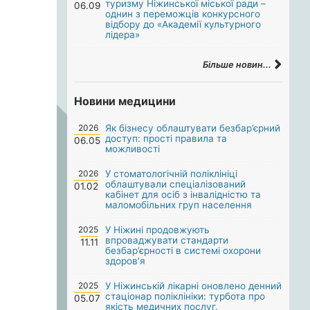
туризму Ніжинської міської ради –
06.09
однин з переможців конкурсного
відбору до «Академії культурного
лідера»
Більше новин...
Новини медицини
2026
Як бізнесу облаштувати безбар’єрний
доступ: прості правила та
06.05
можливості
2026
У стоматологічній поліклініці
облаштували спеціалізований
01.02
кабінет для осіб з інвалідністю та
маломобільних груп населення
2025
У Ніжині продовжують
впроваджувати стандарти
11.11
безбар’єрності в системі охорони
здоров’я
2025
У Ніжинській лікарні оновлено денний
стаціонар поліклініки: турбота про
05.07
якість медичних послуг.