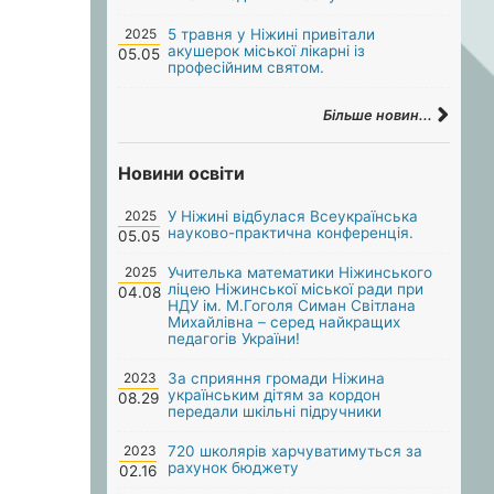
2025
5 травня у Ніжині привітали
акушерок міської лікарні із
05.05
професійним святом.
Більше новин...
Новини освіти
2025
У Ніжині відбулася Всеукраїнська
науково-практична конференція.
05.05
2025
Учителька математики Ніжинського
ліцею Ніжинської міської ради при
04.08
НДУ ім. М.Гоголя Симан Світлана
Михайлівна – серед найкращих
педагогів України!
2023
За сприяння громади Ніжина
українським дітям за кордон
08.29
передали шкільні підручники
2023
720 школярів харчуватимуться за
рахунок бюджету
02.16