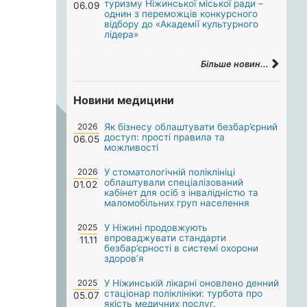
туризму Ніжинської міської ради –
06.09
однин з переможців конкурсного
відбору до «Академії культурного
лідера»
Більше новин...
Новини медицини
2026
Як бізнесу облаштувати безбар’єрний
доступ: прості правила та
06.05
можливості
2026
У стоматологічній поліклініці
облаштували спеціалізований
01.02
кабінет для осіб з інвалідністю та
маломобільних груп населення
2025
У Ніжині продовжують
впроваджувати стандарти
11.11
безбар’єрності в системі охорони
здоров’я
2025
У Ніжинській лікарні оновлено денний
стаціонар поліклініки: турбота про
05.07
якість медичних послуг.