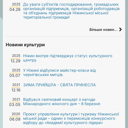
2025
До уваги суб'єктів господарювання, громадських
організацій підприємців, організацій роботодавців
04.29
та об'єднань підприємців Ніжинської міської
територіальної громади!
Більше новин...
Новини культури
2025
Ніжин вкотре підтверджує статус культурного
центру
12.29
2025
У Ніжині відбулися майстер-класи від
чернігівських митців.
05.07
2021
ЗИМА ПРИЙШЛА - СВЯТА ПРИНЕСЛА
12.16
2021
Відбувся святковий концерт з нагоди
Міжнародного жіночого дня – 8 березня
03.05
2020
Проєкт управління культури і туризму Ніжинської
міської ради – однин з переможців конкурсного
06.09
відбору до «Академії культурного лідера»