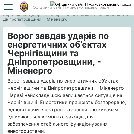
Офіційний сайт Ніжинської міської ради
Головна
Ворог завдав ударів по енергетичних об’єктах Чернігівщини та
Дніпропетровщини, - Міненерго
Ворог завдав ударів по
енергетичних об’єктах
Чернігівщини та
Дніпропетровщини, -
Міненерго
Ворог завдав ударів по енергетичних об’єктах
Чернігівщини та Дніпропетровщини, - Міненерго
Наразі найскладнішою залишається ситуація на
Чернігівщині. Енергетики працюють безперервно,
відновлюючи електропостачання споживачам.
Здійснюється комплекс заходів для
забезпечення стабільного функціонування
енергосистеми.