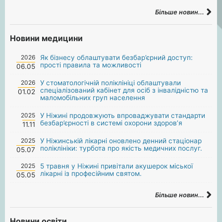
Більше новин...
Новини медицини
2026
Як бізнесу облаштувати безбар’єрний доступ:
прості правила та можливості
06.05
2026
У стоматологічній поліклініці облаштували
спеціалізований кабінет для осіб з інвалідністю та
01.02
маломобільних груп населення
2025
У Ніжині продовжують впроваджувати стандарти
безбар’єрності в системі охорони здоров’я
11.11
2025
У Ніжинській лікарні оновлено денний стаціонар
поліклініки: турбота про якість медичних послуг.
05.07
2025
5 травня у Ніжині привітали акушерок міської
лікарні із професійним святом.
05.05
Більше новин...
Новини освіти