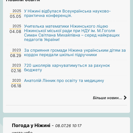
2025
У Ніжині відбулася Всеукраїнська науково-
практична конференція.
05.05
2025
Учителька математики Ніжинського ліцею
Ніжинської міської ради при НДУ ім. М.Гоголя
04.08
Симан Світлана Михайлівна – серед найкращих
педагогів України!
2023
За сприяння громади Ніжина українським дітям за
кордон передали шкільні підручники
08.29
2023
720 школярів харчуватимуться за рахунок
бюджету
02.16
2020
Анатолій Лінник про освіту та медицину
06.18
Більше новин...
Погода у Ніжині
-
08.07.26 10:17
чисте небо