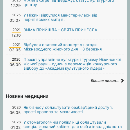
2025
Ніжин вкотре підтверджує статус культурного
центру
12.29
2025
У Ніжині відбулися майстер-класи від
чернігівських митців.
05.07
2021
ЗИМА ПРИЙШЛА - СВЯТА ПРИНЕСЛА
12.16
2021
Відбувся святковий концерт з нагоди
Міжнародного жіночого дня – 8 березня
03.05
2020
Проєкт управління культури і туризму Ніжинської
міської ради – однин з переможців конкурсного
06.09
відбору до «Академії культурного лідера»
Більше новин...
Новини медицини
2026
Як бізнесу облаштувати безбар’єрний доступ:
прості правила та можливості
06.05
2026
У стоматологічній поліклініці облаштували
спеціалізований кабінет для осіб з інвалідністю та
01.02