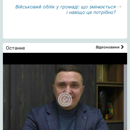
Військовий облік у громаді: що змінюється
і навіщо це потрібно?
Останне
Відеоновини