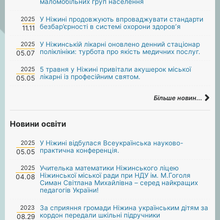
маломобільних груп населення
2025
У Ніжині продовжують впроваджувати стандарти
безбар’єрності в системі охорони здоров’я
11.11
2025
У Ніжинській лікарні оновлено денний стаціонар
поліклініки: турбота про якість медичних послуг.
05.07
2025
5 травня у Ніжині привітали акушерок міської
лікарні із професійним святом.
05.05
Більше новин...
Новини освіти
2025
У Ніжині відбулася Всеукраїнська науково-
практична конференція.
05.05
2025
Учителька математики Ніжинського ліцею
Ніжинської міської ради при НДУ ім. М.Гоголя
04.08
Симан Світлана Михайлівна – серед найкращих
педагогів України!
2023
За сприяння громади Ніжина українським дітям за
кордон передали шкільні підручники
08.29