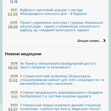
12.16
2021
Відбувся святковий концерт з нагоди
Міжнародного жіночого дня – 8 березня
03.05
2020
Проєкт управління культури і туризму Ніжинської
міської ради – однин з переможців конкурсного
06.09
відбору до «Академії культурного лідера»
Більше новин...
Новини медицини
2026
Як бізнесу облаштувати безбар’єрний доступ:
прості правила та можливості
06.05
2026
У стоматологічній поліклініці облаштували
спеціалізований кабінет для осіб з інвалідністю та
01.02
маломобільних груп населення
2025
У Ніжині продовжують впроваджувати стандарти
безбар’єрності в системі охорони здоров’я
11.11
2025
У Ніжинській лікарні оновлено денний стаціонар
поліклініки: турбота про якість медичних послуг.
05.07