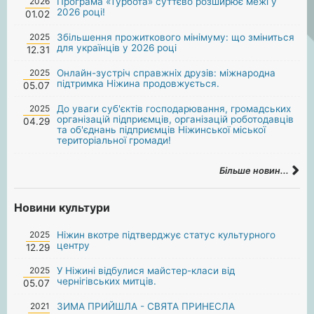
2026
Програма «Турбота» суттєво розширює межі у
2026 році!
01.02
2025
Збільшення прожиткового мінімуму: що зміниться
для українців у 2026 році
12.31
2025
Онлайн-зустріч справжніх друзів: міжнародна
підтримка Ніжина продовжується.
05.07
2025
До уваги суб'єктів господарювання, громадських
організацій підприємців, організацій роботодавців
04.29
та об'єднань підприємців Ніжинської міської
територіальної громади!
Більше новин...
Новини культури
2025
Ніжин вкотре підтверджує статус культурного
центру
12.29
2025
У Ніжині відбулися майстер-класи від
чернігівських митців.
05.07
2021
ЗИМА ПРИЙШЛА - СВЯТА ПРИНЕСЛА