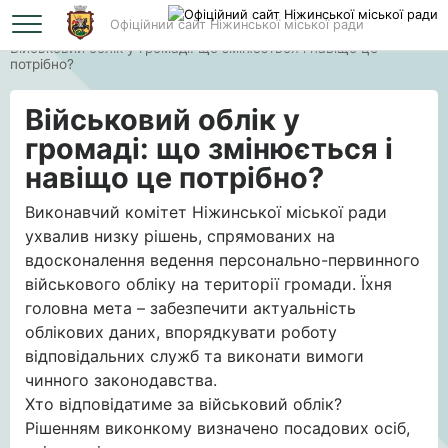
Офіційний сайт Ніжинської міської ради
Головна
Військовий облік у громаді: що змінюється і навіщо це
потрібно?
Військовий облік у
громаді: що змінюється і
навіщо це потрібно?
Виконавчий комітет Ніжинської міської ради
ухвалив низку рішень, спрямованих на
вдосконалення ведення персонально-первинного
військового обліку на території громади. Їхня
головна мета – забезпечити актуальність
облікових даних, впорядкувати роботу
відповідальних служб та виконати вимоги
чинного законодавства.
Хто відповідатиме за військовий облік?
Рішенням виконкому визначено посадових осіб,