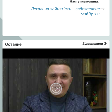
Наступна новина:
Легальна зайнятість - забезпечене
майбутнє
Останне
Відеоновини