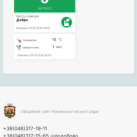
Офіційний сайт Ніжинської міської ради
+38(046)317-19-11
+38(046)317-15-65 цілодобово