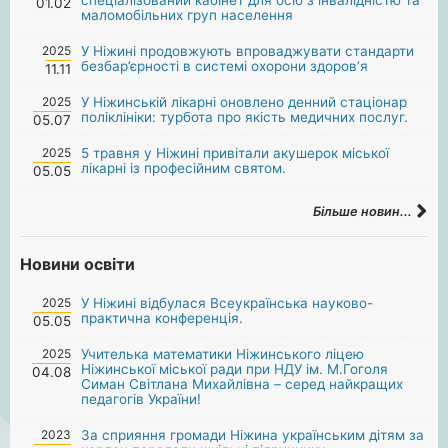
01.02
маломобільних груп населення
2025
У Ніжині продовжують впроваджувати стандарти
безбар’єрності в системі охорони здоров’я
11.11
2025
У Ніжинській лікарні оновлено денний стаціонар
поліклініки: турбота про якість медичних послуг.
05.07
2025
5 травня у Ніжині привітали акушерок міської
лікарні із професійним святом.
05.05
Більше новин...
Новини освіти
2025
У Ніжині відбулася Всеукраїнська науково-
практична конференція.
05.05
2025
Учителька математики Ніжинського ліцею
Ніжинської міської ради при НДУ ім. М.Гоголя
04.08
Симан Світлана Михайлівна – серед найкращих
педагогів України!
2023
За сприяння громади Ніжина українським дітям за