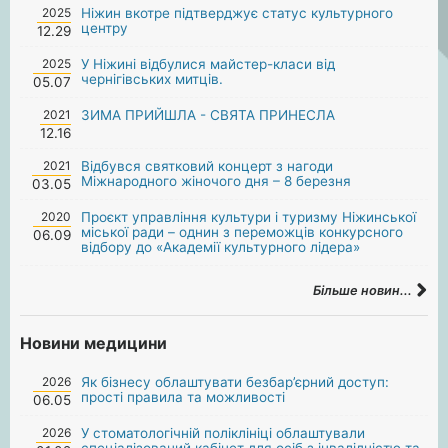
2025
Ніжин вкотре підтверджує статус культурного
центру
12.29
2025
У Ніжині відбулися майстер-класи від
чернігівських митців.
05.07
2021
ЗИМА ПРИЙШЛА - СВЯТА ПРИНЕСЛА
12.16
2021
Відбувся святковий концерт з нагоди
Міжнародного жіночого дня – 8 березня
03.05
2020
Проєкт управління культури і туризму Ніжинської
міської ради – однин з переможців конкурсного
06.09
відбору до «Академії культурного лідера»
Більше новин...
Новини медицини
2026
Як бізнесу облаштувати безбар’єрний доступ:
прості правила та можливості
06.05
2026
У стоматологічній поліклініці облаштували
спеціалізований кабінет для осіб з інвалідністю та