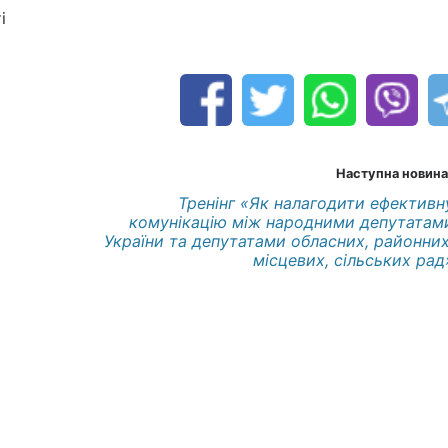
і
Наступна новина
Тренінг «Як налагодити ефективн
комунікацію між народними депутатам
України та депутатами обласних, районних
місцевих, сільських рад