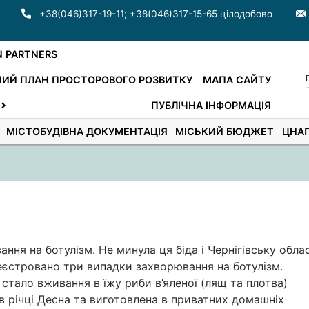
+38(046)317-19-11
;
+38(046)317-15-65 цілодобово
N PARTNERS
ИЙ ПЛАН ПРОСТОРОВОГО РОЗВИТКУ
МАПА САЙТУ
ПУБЛІЧНА ІНФОРМАЦІЯ
МІСТОБУДІВНА ДОКУМЕНТАЦІЯ
МІСЬКИЙ БЮДЖЕТ
ЦНА
ня на ботулізм. Не минула ця біда і Чернігівську облас
ареєстровано три випадки захворювання на ботулізм.
тало вживання в їжу риби в’яленої (лящ та плотва)
в річці Десна та виготовлена в приватних домашніх