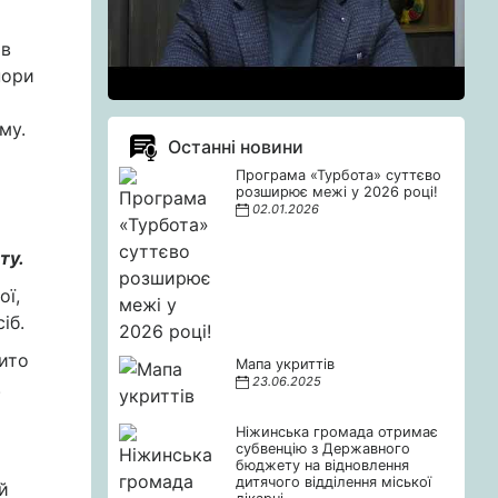
 в
пори
му.
Останні новини
Програма «Турбота» суттєво
розширює межі у 2026 році!
02.01.2026
ту.
ої,
іб.
мито
Мапа укриттів
23.06.2025
.
Ніжинська громада отримає
субвенцію з Державного
бюджету на відновлення
дитячого відділення міської
й