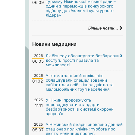
туризму Ніжинської міської ради –
06.09
однин з переможців конкурсного
відбору до «Академії культурного
лідера»
Більше новин...
Новини медицини
2026
Як бізнесу облаштувати безбар’єрний
доступ: прості правила та
06.05
можливості
2026
У стоматологічній поліклініці
облаштували спеціалізований
01.02
кабінет для осіб з інвалідністю та
маломобільних груп населення
2025
У Ніжині продовжують
впроваджувати стандарти
11.11
безбар’єрності в системі охорони
здоров’я
2025
У Ніжинській лікарні оновлено денний
стаціонар поліклініки: турбота про
05.07
якість медичних послуг.