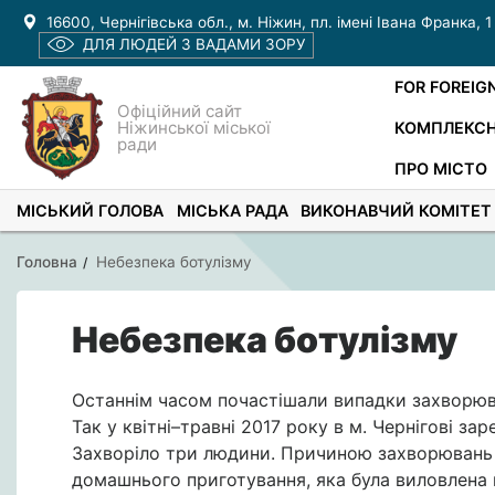
16600, Чернігівська обл., м. Ніжин, пл. імені Івана Франка, 1
ДЛЯ ЛЮДЕЙ З ВАДАМИ ЗОРУ
FOR FOREIG
Офіційний сайт
Ніжинської міської
КОМПЛЕКСН
ради
ПРО МІСТО
МІСЬКИЙ ГОЛОВА
МІСЬКА РАДА
ВИКОНАВЧИЙ КОМІТЕТ
Головна
Небезпека ботулізму
Небезпека ботулізму
Останнім часом почастішали випадки захворюван
Так у квітні–травні 2017 року в м. Чернігові з
Захворіло три людини. Причиною захворювань с
домашнього приготування, яка була виловлена 