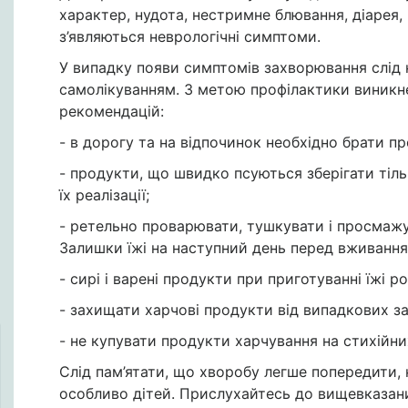
характер, нудота, нестримне блювання, діарея
з’являються неврологічні симптоми.
У випадку появи симптомів захворювання слід н
самолікуванням. З метою профілактики виникн
рекомендацій:
- в дорогу та на відпочинок необхідно брати п
- продукти, що швидко псуються зберігати тіл
їх реалізації;
- ретельно проварювати, тушкувати і просмаж
Залишки їжі на наступний день перед вживання
- сирі і варені продукти при приготуванні їжі 
- захищати харчові продукти від випадкових заб
- не купувати продукти харчування на стихійни
Слід пам’ятати, що хворобу легше попередити, н
особливо дітей. Прислухайтесь до вищевказан