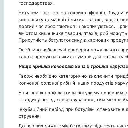
господарствах.
Ботулізм – це гостра токсикоінфекція. Збудник
кишечнику домашніх і диких тварин, водоплавн
довгий час зберігаються і накопичуються. Прак
вмістом кишечника тварин, птахів, риб можуть 
Присутність ботулотоксину в харчових продукт
Особливо небезпечні консерви домашнього приго
також продукти в яких є умови для розвитку з
Якщо кришка консервів хоча б трошки «здулась
Також необхідно категорично виключити придба
копченої, солоної риби й інших продуктів харчу
У питаннях профілактики ботулізму основним є
городину перед консервуванням, тим менше ймо
Інкубаційний період при ботулізмі становить ві
отруєння.
До перших симптомів ботулізму відносять насту