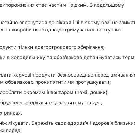
, випорожнення стає частим і рідким. В подальшому
егайно звернутися до лікаря і ні в якому разі не займа
ення хвороби необхідно дотримуватись наступних
родукти тільки довгострокового зберігання;
ьки в холодильнику та обов’язково дотримуватись термі
увати харчові продукти безпосередньо перед вживання
м обов’язково прокип’ятити чи протушкувати;
розробляти окремим інвентарем (ножі, дошки);
руднень, зберігати їх у закритому посуді;
х ринках.
іж лікувати. Бережіть своє здоров’я і здоров’я близьких
их порад.