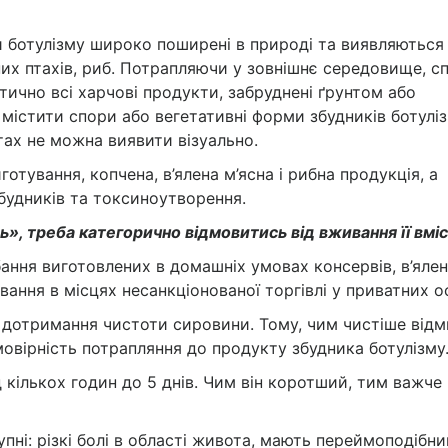
и ботулізму широко поширені в природі та виявляються
их птахів, риб. Потрапляючи у зовнішнє середовище, с
тично всі харчові продукти, забруднені ґрунтом або
містити спори або вегетативні форми збудників ботуліз
ах не можна виявити візуально.
тування, копчена, в’ялена м’ясна і рибна продукція, а
будників та токсиноутворення.
», треба категорично відмовитись від вживання її вміс
ння виготовлених в домашніх умовах консервів, в’ялен
вання в місцях несанкціонованої торгівлі у приватних ос
 дотримання чистоти сировини. Тому, чим чистіше від
вірність потрапляння до продукту збудника ботулізму
д кількох годин до 5 днів. Чим він коротший, тим важче
пні: різкі болі в області живота, мають переймоподібни