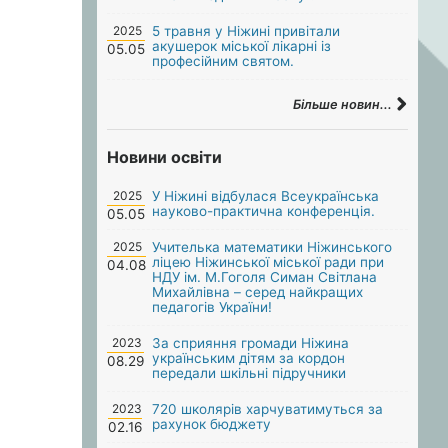
2025
5 травня у Ніжині привітали
акушерок міської лікарні із
05.05
професійним святом.
Більше новин...
Новини освіти
2025
У Ніжині відбулася Всеукраїнська
науково-практична конференція.
05.05
2025
Учителька математики Ніжинського
ліцею Ніжинської міської ради при
04.08
НДУ ім. М.Гоголя Симан Світлана
Михайлівна – серед найкращих
педагогів України!
2023
За сприяння громади Ніжина
українським дітям за кордон
08.29
передали шкільні підручники
2023
720 школярів харчуватимуться за
рахунок бюджету
02.16