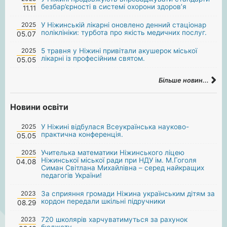
безбар’єрності в системі охорони здоров’я
11.11
2025
У Ніжинській лікарні оновлено денний стаціонар
поліклініки: турбота про якість медичних послуг.
05.07
2025
5 травня у Ніжині привітали акушерок міської
лікарні із професійним святом.
05.05
Більше новин...
Новини освіти
2025
У Ніжині відбулася Всеукраїнська науково-
практична конференція.
05.05
2025
Учителька математики Ніжинського ліцею
Ніжинської міської ради при НДУ ім. М.Гоголя
04.08
Симан Світлана Михайлівна – серед найкращих
педагогів України!
2023
За сприяння громади Ніжина українським дітям за
кордон передали шкільні підручники
08.29
2023
720 школярів харчуватимуться за рахунок
бюджету