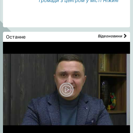
громади з центром у місті Ніжині
Останне
Відеоновини