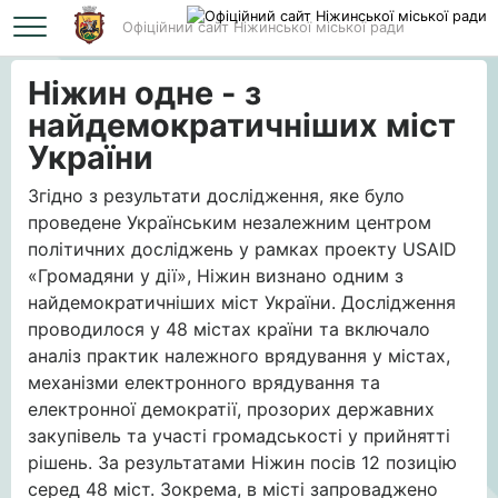
Офіційний сайт Ніжинської міської ради
Головна
Ніжин одне - з найдемократичніших міст України
Ніжин одне - з
найдемократичніших міст
України
Згідно з результати дослідження, яке було
проведене Українським незалежним центром
політичних досліджень у рамках проекту USAID
«Громадяни у дії», Ніжин визнано одним з
найдемократичніших міст України. Дослідження
проводилося у 48 містах країни та включало
аналіз практик належного врядування у містах,
механізми електронного врядування та
електронної демократії, прозорих державних
закупівель та участі громадськості у прийнятті
рішень. За результатами Ніжин посів 12 позицію
серед 48 міст. Зокрема, в місті запроваджено