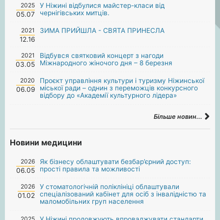
2025
У Ніжині відбулися майстер-класи від
чернігівських митців.
05.07
2021
ЗИМА ПРИЙШЛА - СВЯТА ПРИНЕСЛА
12.16
2021
Відбувся святковий концерт з нагоди
Міжнародного жіночого дня – 8 березня
03.05
2020
Проєкт управління культури і туризму Ніжинської
міської ради – однин з переможців конкурсного
06.09
відбору до «Академії культурного лідера»
Більше новин...
Новини медицини
2026
Як бізнесу облаштувати безбар’єрний доступ:
прості правила та можливості
06.05
2026
У стоматологічній поліклініці облаштували
спеціалізований кабінет для осіб з інвалідністю та
01.02
маломобільних груп населення
2025
У Ніжині продовжують впроваджувати стандарти