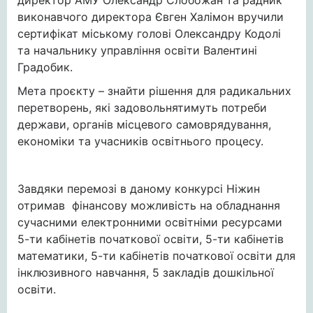
директор АМУ Олександр Слобожан та радник
виконавчого директора Євген Халімон вручили
сертифікат міському голові Олександру Кодолі
та начальнику управління освіти Валентині
Градобик.
Мета проєкту – знайти рiшення для радикальних
перетворень, якi задовольнятимуть потреби
держави, органiв мiсцевого самоврядування,
економiки та учасникiв освiтнього процесу.
Завдяки перемозі в даному конкурсі Ніжин
отримав фінансову можливість на обладнання
сучасними електронними освітніми ресурсами
5-ти кабінетів початкової освіти, 5-ти кабінетів
математики, 5-ти кабінетів початкової освіти для
інклюзивного навчання, 5 закладів дошкільної
освіти.