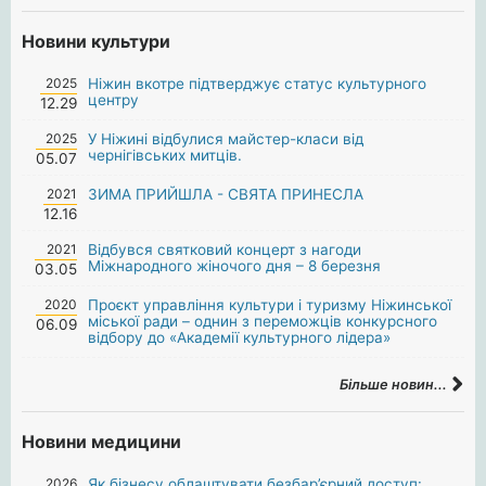
Новини культури
2025
Ніжин вкотре підтверджує статус культурного
центру
12.29
2025
У Ніжині відбулися майстер-класи від
чернігівських митців.
05.07
2021
ЗИМА ПРИЙШЛА - СВЯТА ПРИНЕСЛА
12.16
2021
Відбувся святковий концерт з нагоди
Міжнародного жіночого дня – 8 березня
03.05
2020
Проєкт управління культури і туризму Ніжинської
міської ради – однин з переможців конкурсного
06.09
відбору до «Академії культурного лідера»
Більше новин...
Новини медицини
2026
Як бізнесу облаштувати безбар’єрний доступ: