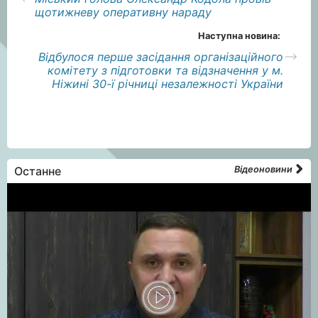
щотижневу оперативну нараду
Наступна новина:
Відбулося перше засідання організаційного
комітету з підготовки та відзначення у м.
Ніжині 30-ї річниці незалежності України
Останне
Відеоновини