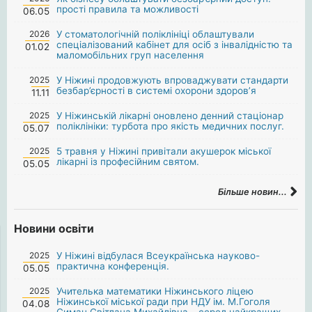
прості правила та можливості
06.05
2026
У стоматологічній поліклініці облаштували
спеціалізований кабінет для осіб з інвалідністю та
01.02
маломобільних груп населення
2025
У Ніжині продовжують впроваджувати стандарти
безбар’єрності в системі охорони здоров’я
11.11
2025
У Ніжинській лікарні оновлено денний стаціонар
поліклініки: турбота про якість медичних послуг.
05.07
2025
5 травня у Ніжині привітали акушерок міської
лікарні із професійним святом.
05.05
Більше новин...
Новини освіти
2025
У Ніжині відбулася Всеукраїнська науково-
практична конференція.
05.05
2025
Учителька математики Ніжинського ліцею
Ніжинської міської ради при НДУ ім. М.Гоголя
04.08
Симан Світлана Михайлівна – серед найкращих