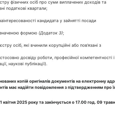
стру фізичних осіб про суми виплачених доходів та
вні податкові квартали;
заінтересованості кандидата у зайнятті посади
 визначеною формою
(Додаток 3)
;
тру осіб, які вчинили корупційні або пов’язані з
тосовно досвіду роботи, професійної компетентності і
ї, наукові публікації).
нованих копій оригіналів документів на електронну адр
нтів має надійти повідомлення з підтвердженням про ї
 квітня 2025 року та закінчується о 17.00 год. 09 трав