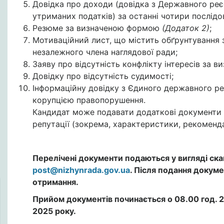
Довідка про доходи (довідка з Державного реє
утриманих податків) за останні чотири послідо
Резюме за визначеною формою
(Додаток 2)
;
Мотиваційний лист, що містить обґрунтування 
незалежного члена наглядової ради;
Заяву про відсутність конфлікту інтересів за
Довідку про відсутність судимості;
Інформаційну довідку з Єдиного державного реєс
корупцією правопорушення.
Кандидат може подавати додаткові документи с
репутації (зокрема, характеристики, рекомендаці
Перелічені документи подаються у вигляді ска
post@nizhynrada.gov.ua
. Після подання докуме
отримання.
Прийом документів починається о 08.00 год. 21
2025 року.