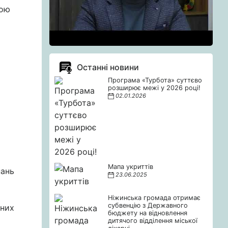
вою
Останні новини
Програма «Турбота» суттєво
розширює межі у 2026 році!
02.01.2026
Мапа укриттів
нань
23.06.2025
Ніжинська громада отримає
субвенцію з Державного
ених
бюджету на відновлення
дитячого відділення міської