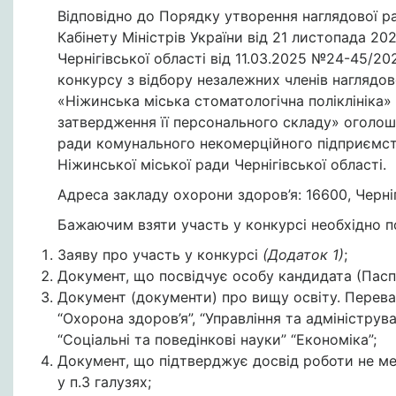
Відповідно до Порядку утворення наглядової 
Кабінету Міністрів України від 21 листопада 20
Чернігівської області від 11.03.2025 №24-45/2
конкурсу з відбору незалежних членів наглядо
«Ніжинська міська стоматологічна поліклініка» 
затвердження її персонального складу» оголош
ради комунального некомерційного підприємств
Ніжинської міської ради Чернігівської області.
Адреса закладу охорони здоров’я: 16600, Черніг
Бажаючим взяти участь у конкурсі необхідно п
Заяву про участь у конкурсі
(Додаток 1)
;
Документ, що посвідчує особу кандидата (Пасп
Документ (документи) про вищу освіту. Перева
“Охорона здоров’я”, “Управління та адмініструва
“Соціальні та поведінкові науки” “Економіка”;
Документ, що підтверджує досвід роботи не мен
у п.3 галузях;