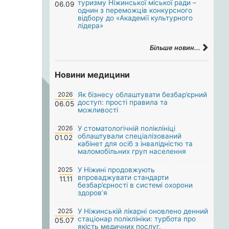
туризму Ніжинської міської ради –
06.09
однин з переможців конкурсного
відбору до «Академії культурного
лідера»
Більше новин...
Новини медицини
2026
Як бізнесу облаштувати безбар’єрний
доступ: прості правила та
06.05
можливості
2026
У стоматологічній поліклініці
облаштували спеціалізований
01.02
кабінет для осіб з інвалідністю та
маломобільних груп населення
2025
У Ніжині продовжують
впроваджувати стандарти
11.11
безбар’єрності в системі охорони
здоров’я
2025
У Ніжинській лікарні оновлено денний
стаціонар поліклініки: турбота про
05.07
якість медичних послуг.