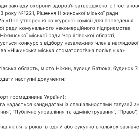
ради закладу охорони здоров’я затвердженого Постано
23 року №1221, Рішення Ніжинської міської ради
025 «Про утворення конкурсної комісії для проведення
вої ради комунального некомерційного підприємства
Ніжинської міської ради Чернігівської області,
ується конкурс з відбору незалежних членів наглядової
а «Ніжинська міська стоматологічна поліклініка»
івська область, місто Ніжин, вулиця Батюка, будинок 7.
одати наступні документи:
орт громадянина України);
га надається кандидатам із спеціальностями галузей з
ння”, “Публічне управління та адміністрування”, “Право”,
ш як п’ять років в одній або сукупно в кількох зазнач