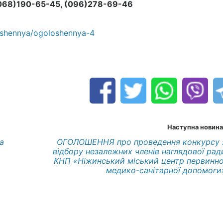
(068)190-65-45, (096)278-69-46
loshennya/ogoloshennya-4
Наступна новина
а
ОГОЛОШЕННЯ про проведення конкурсу 
відбору незалежних членів наглядової рад
КНП «Ніжинський міський центр первинно
медико-санітарної допомоги