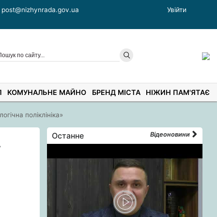
post@nizhynrada.gov.ua
Увійти
П
КОМУНАЛЬНЕ МАЙНО
БРЕНД МІСТА
НІЖИН ПАМ'ЯТАЄ
гічна поліклініка»
Останне
Відеоновини
у