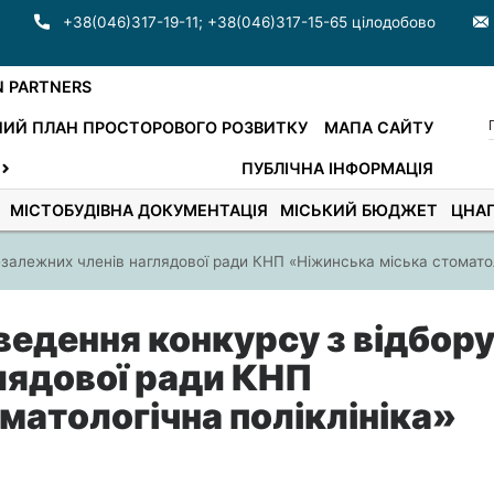
+38(046)317-19-11
;
+38(046)317-15-65 цілодобово
N PARTNERS
ИЙ ПЛАН ПРОСТОРОВОГО РОЗВИТКУ
МАПА САЙТУ
ПУБЛІЧНА ІНФОРМАЦІЯ
МІСТОБУДІВНА ДОКУМЕНТАЦІЯ
МІСЬКИЙ БЮДЖЕТ
ЦНА
лежних членів наглядової ради КНП «Ніжинська міська стоматоло
дення конкурсу з відбор
лядової ради КНП
матологічна поліклініка»