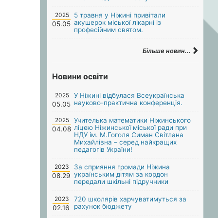
2025
5 травня у Ніжині привітали
акушерок міської лікарні із
05.05
професійним святом.
Більше новин...
Новини освіти
2025
У Ніжині відбулася Всеукраїнська
науково-практична конференція.
05.05
2025
Учителька математики Ніжинського
ліцею Ніжинської міської ради при
04.08
НДУ ім. М.Гоголя Симан Світлана
Михайлівна – серед найкращих
педагогів України!
2023
За сприяння громади Ніжина
українським дітям за кордон
08.29
передали шкільні підручники
2023
720 школярів харчуватимуться за
рахунок бюджету
02.16