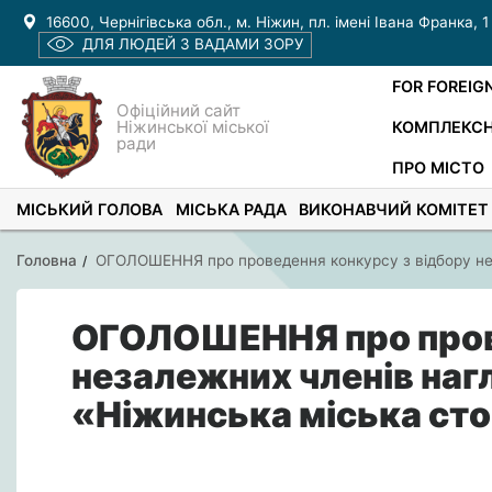
16600, Чернігівська обл., м. Ніжин, пл. імені Івана Франка, 1
ДЛЯ ЛЮДЕЙ З ВАДАМИ ЗОРУ
FOR FOREIG
Офіційний сайт
Ніжинської міської
КОМПЛЕКСН
ради
ПРО МІСТО
МІСЬКИЙ ГОЛОВА
МІСЬКА РАДА
ВИКОНАВЧИЙ КОМІТЕТ
Головна
ОГОЛОШЕННЯ про проведення конкурсу з відбору неза
ОГОЛОШЕННЯ про прове
незалежних членів наг
«Ніжинська міська сто