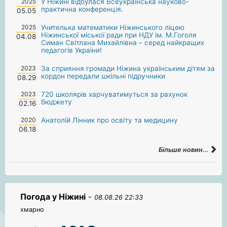
2025
У Ніжині відбулася Всеукраїнська науково-
практична конференція.
05.05
2025
Учителька математики Ніжинського ліцею
Ніжинської міської ради при НДУ ім. М.Гоголя
04.08
Симан Світлана Михайлівна – серед найкращих
педагогів України!
2023
За сприяння громади Ніжина українським дітям за
кордон передали шкільні підручники
08.29
2023
720 школярів харчуватимуться за рахунок
бюджету
02.16
2020
Анатолій Лінник про освіту та медицину
06.18
Більше новин...
Погода у Ніжині
-
08.08.26 22:33
хмарно