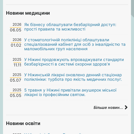
Новини медицини
2026
Як бізнесу облаштувати безбар’єрний доступ:
прості правила та можливості
06.05
2026
У стоматологічній поліклініці облаштували
спеціалізований кабінет для осіб з інвалідністю та
01.02
маломобільних груп населення
2025
У Ніжині продовжують впроваджувати стандарти
безбар’єрності в системі охорони здоров’я
11.11
2025
У Ніжинській лікарні оновлено денний стаціонар
поліклініки: турбота про якість медичних послуг.
05.07
2025
5 травня у Ніжині привітали акушерок міської
лікарні із професійним святом.
05.05
Більше новин...
Новини освіти