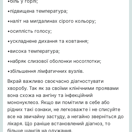
•біль у горлі;
•підвищена температура;
•наліт на мигдалинах сірого кольору;
•осиплість голосу;
•ускладнене дихання та ковтання;
•висока температура;
•набряк слизової оболонки носоглотки;
•збільшення лімфатичних вузлів.
Вкрай важливо своєчасно діагностувати
хворобу. Так як за своїми клінічними проявами
вона схожа на ангіну та інфекційний
мононуклеоз. Якщо ви помітили в себе або
рідних такі ознаки, не легковажте і не списуйте
все на звичайну застуду, а негайно зверніться до
лікаря. Що раніше встановлений діагноз, то
більше шансів на одужання.