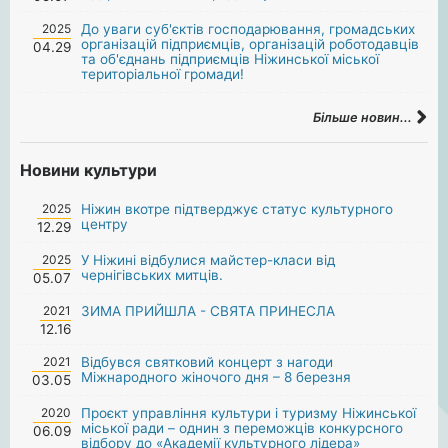
2025
До уваги суб'єктів господарювання, громадських
організацій підприємців, організацій роботодавців
04.29
та об'єднань підприємців Ніжинської міської
територіальної громади!
Більше новин...
Новини культури
2025
Ніжин вкотре підтверджує статус культурного
центру
12.29
2025
У Ніжині відбулися майстер-класи від
чернігівських митців.
05.07
2021
ЗИМА ПРИЙШЛА - СВЯТА ПРИНЕСЛА
12.16
2021
Відбувся святковий концерт з нагоди
Міжнародного жіночого дня – 8 березня
03.05
2020
Проєкт управління культури і туризму Ніжинської
міської ради – однин з переможців конкурсного
06.09
відбору до «Академії культурного лідера»