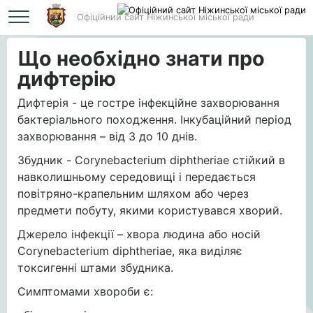
Офіційний сайт Ніжинської міської ради
Головна
Що необхідно знати про дифтерію
Що необхідно знати про
дифтерію
Дифтерія - це гостре інфекційне захворювання
бактеріального походження. Інкубаційний період
захворювання – від 3 до 10 днів.
Збудник - Corynebacterium diphtheriae стійкий в
навколишньому середовищі і передається
повітряно-крапельним шляхом або через
предмети побуту, якими користувався хворий.
Джерело інфекції – хвора людина або носій
Corynebacterium diphtheriae, яка виділяє
токсигенні штами збудника.
Симптомами хвороби є: