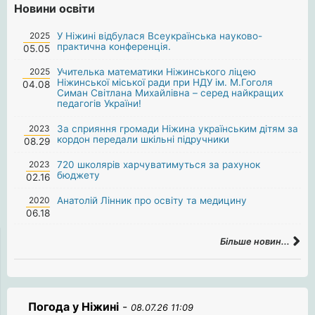
Новини освіти
2025
У Ніжині відбулася Всеукраїнська науково-
практична конференція.
05.05
2025
Учителька математики Ніжинського ліцею
Ніжинської міської ради при НДУ ім. М.Гоголя
04.08
Симан Світлана Михайлівна – серед найкращих
педагогів України!
2023
За сприяння громади Ніжина українським дітям за
кордон передали шкільні підручники
08.29
2023
720 школярів харчуватимуться за рахунок
бюджету
02.16
2020
Анатолій Лінник про освіту та медицину
06.18
Більше новин...
Погода у Ніжині
-
08.07.26 11:09