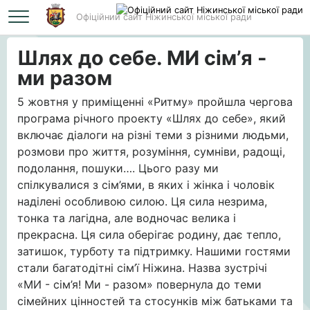
Офіційний сайт Ніжинської міської ради
Головна
Шлях до себе. МИ сім’я - ми разом
Шлях до себе. МИ сім’я -
ми разом
5 жовтня у приміщенні «Ритму» пройшла чергова
програма річного проекту «Шлях до себе», який
включає діалоги на різні теми з різними людьми,
розмови про життя, розуміння, сумніви, радощі,
подолання, пошуки…. Цього разу ми
спілкувалися з сім’ями, в яких і жінка і чоловік
наділені особливою силою. Ця сила незрима,
тонка та лагідна, але водночас велика і
прекрасна. Ця сила оберігає родину, дає тепло,
затишок, турботу та підтримку. Нашими гостями
стали багатодітні сім’ї Ніжина. Назва зустрічі
«МИ - сім’я! Ми - разом» повернула до теми
сімейних цінностей та стосунків між батьками та