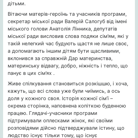
дітьми.
Вітаючи матерів-героїнь та учасників програми,
секретар міської ради Валерій Салогуб від імені
міського голови Анатолія Лінника, депутатів
міської ради висловив слова подяки сім’ям, які у
такій нелегкий час будують щастя не лише своє,
а допомагають іншим дітям бути щасливими,
вклонився за справжній Дар материнства,
материнську відвагу, добро, ніжність і тепло, що
панує в цих сім’ях .
Живе спілкування становиться розкішшю, і хоча,
кажуть, що всі слова уже були чиїмись, а ось
доля у кожного своя. Історія кожної сім’ї –
окрема сторінка, наповнена копіткою буденною
працею. Глядачі-учасники програми
підтримували оплесками жінок, які своїми
розповідями дійсно підтверджували істину, що
людство існує тільки тому, що існує