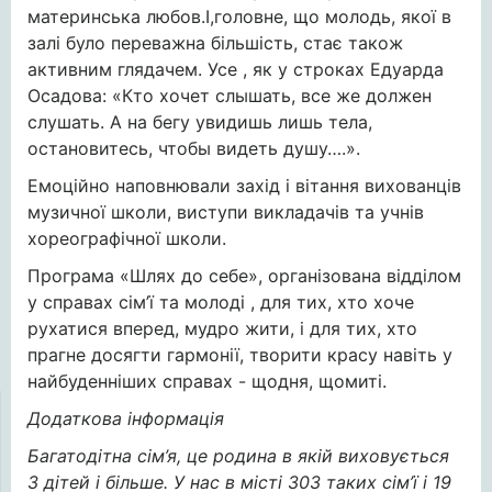
материнська любов.І,головне, що молодь, якої в
залі було переважна більшість, стає також
активним глядачем. Усе , як у строках Едуарда
Осадова: «Кто хочет слышать, все же должен
слушать. А на бегу увидишь лишь тела,
остановитесь, чтобы видеть душу….».
Емоційно наповнювали захід і вітання вихованців
музичної школи, виступи викладачів та учнів
хореографічної школи.
Програма «Шлях до себе», організована відділом
у справах сім’ї та молоді , для тих, хто хоче
рухатися вперед, мудро жити, і для тих, хто
прагне досягти гармонії, творити красу навіть у
найбуденніших справах - щодня, щомиті.
Додаткова інформація
Багатодітна сім’я, це родина в якій виховується
3 дітей і більше. У нас в місті 30
3
таких сім’ї і 19