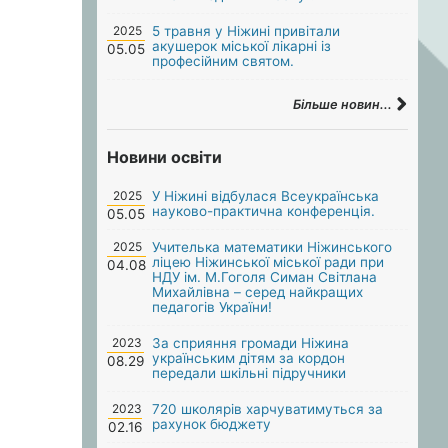
2025
5 травня у Ніжині привітали
акушерок міської лікарні із
05.05
професійним святом.
Більше новин...
Новини освіти
2025
У Ніжині відбулася Всеукраїнська
науково-практична конференція.
05.05
2025
Учителька математики Ніжинського
ліцею Ніжинської міської ради при
04.08
НДУ ім. М.Гоголя Симан Світлана
Михайлівна – серед найкращих
педагогів України!
2023
За сприяння громади Ніжина
українським дітям за кордон
08.29
передали шкільні підручники
2023
720 школярів харчуватимуться за
рахунок бюджету
02.16