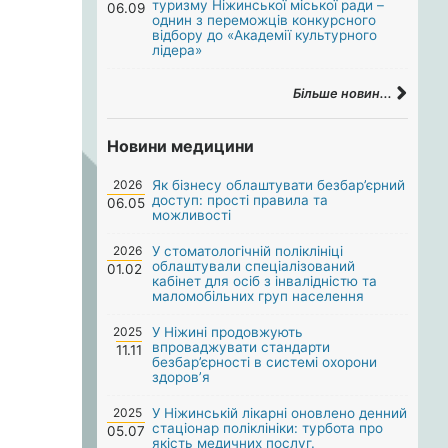
туризму Ніжинської міської ради –
06.09
однин з переможців конкурсного
відбору до «Академії культурного
лідера»
Більше новин...
Новини медицини
2026
Як бізнесу облаштувати безбар’єрний
доступ: прості правила та
06.05
можливості
2026
У стоматологічній поліклініці
облаштували спеціалізований
01.02
кабінет для осіб з інвалідністю та
маломобільних груп населення
2025
У Ніжині продовжують
впроваджувати стандарти
11.11
безбар’єрності в системі охорони
здоров’я
2025
У Ніжинській лікарні оновлено денний
стаціонар поліклініки: турбота про
05.07
якість медичних послуг.