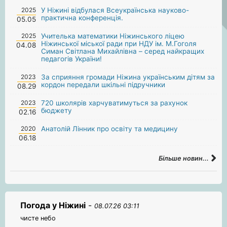
2025
У Ніжині відбулася Всеукраїнська науково-
практична конференція.
05.05
2025
Учителька математики Ніжинського ліцею
Ніжинської міської ради при НДУ ім. М.Гоголя
04.08
Симан Світлана Михайлівна – серед найкращих
педагогів України!
2023
За сприяння громади Ніжина українським дітям за
кордон передали шкільні підручники
08.29
2023
720 школярів харчуватимуться за рахунок
бюджету
02.16
2020
Анатолій Лінник про освіту та медицину
06.18
Більше новин...
Погода у Ніжині
-
08.07.26 03:11
чисте небо