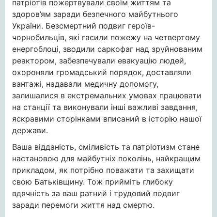
патріотів пожертвували своїм життям та
здоров’ям заради безпечного майбутнього
України. Безсмертний подвиг героїв-
чорнобильців, які гасили пожежу на четвертому
енергоблоці, зводили саркофаг над зруйнованим
реактором, забезпечували евакуацію людей,
охороняли громадський порядок, доставляли
вантажі, надавали медичну допомогу,
залишалися в екстремальних умовах працювати
на станції та виконували інші важливі завдання,
яскравими сторінками вписаний в історію нашої
держави.
Ваша відданість, сміливість та патріотизм стане
настановою для майбутніх поколінь, найкращим
прикладом, як потрібно поважати та захищати
свою Батьківщину. Тож прийміть глибоку
вдячність за ваш ратний і трудовий подвиг
заради перемоги життя над смертю.