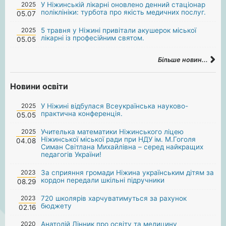
2025
У Ніжинській лікарні оновлено денний стаціонар
поліклініки: турбота про якість медичних послуг.
05.07
2025
5 травня у Ніжині привітали акушерок міської
лікарні із професійним святом.
05.05
Більше новин...
Новини освіти
2025
У Ніжині відбулася Всеукраїнська науково-
практична конференція.
05.05
2025
Учителька математики Ніжинського ліцею
Ніжинської міської ради при НДУ ім. М.Гоголя
04.08
Симан Світлана Михайлівна – серед найкращих
педагогів України!
2023
За сприяння громади Ніжина українським дітям за
кордон передали шкільні підручники
08.29
2023
720 школярів харчуватимуться за рахунок
бюджету
02.16
2020
Анатолій Лінник про освіту та медицину