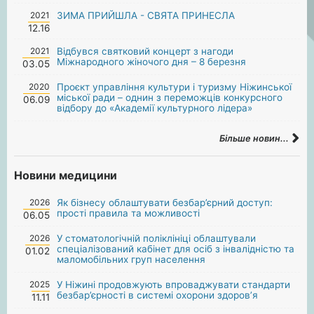
2021
ЗИМА ПРИЙШЛА - СВЯТА ПРИНЕСЛА
12.16
2021
Відбувся святковий концерт з нагоди
Міжнародного жіночого дня – 8 березня
03.05
2020
Проєкт управління культури і туризму Ніжинської
міської ради – однин з переможців конкурсного
06.09
відбору до «Академії культурного лідера»
Більше новин...
Новини медицини
2026
Як бізнесу облаштувати безбар’єрний доступ:
прості правила та можливості
06.05
2026
У стоматологічній поліклініці облаштували
спеціалізований кабінет для осіб з інвалідністю та
01.02
маломобільних груп населення
2025
У Ніжині продовжують впроваджувати стандарти
безбар’єрності в системі охорони здоров’я
11.11